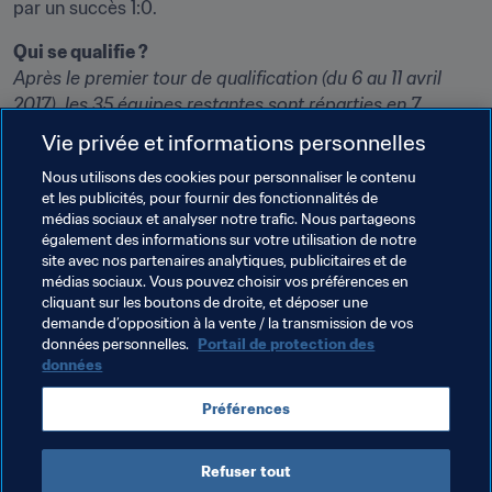
par un succès 1:0.
Qui se qualifie ?
Après le premier tour de qualification (du 6 au 11 avril 
2017), les 35 équipes restantes sont réparties en 7 
groupes de 5. Les premiers de chaque groupe sont 
Vie privée et informations personnelles
qualifiés directement pour France 2019. Les quatre 
Nous utilisons des cookies pour personnaliser le contenu
meilleurs deuxièmes accèdent aux barrages, qui se 
et les publicités, pour fournir des fonctionnalités de
déroulent avec demi-finales et finale. Le vainqueur de 
médias sociaux et analyser notre trafic. Nous partageons
ces barrages est la huitième et dernière équipe 
également des informations sur votre utilisation de notre
européenne qualifiée, outre la France, pays hôte.
site avec nos partenaires analytiques, publicitaires et de
médias sociaux. Vous pouvez choisir vos préférences en
cliquant sur les boutons de droite, et déposer une
demande d’opposition à la vente / la transmission de vos
Thèmes en lien
données personnelles.
Portail de protection des
données
Belgium
Denmark
Netherlands
Norway
Préférences
Portugal
Sweden
UEFA
Refuser tout