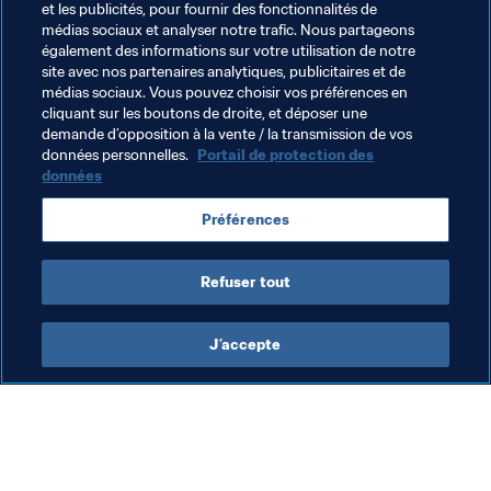
Thèmes en lien
et les publicités, pour fournir des fonctionnalités de
médias sociaux et analyser notre trafic. Nous partageons
également des informations sur votre utilisation de notre
Football Féminin
Organisation
site avec nos partenaires analytiques, publicitaires et de
médias sociaux. Vous pouvez choisir vos préférences en
Coupe du Monde Féminine de la FIFA 2023
cliquant sur les boutons de droite, et déposer une
demande d’opposition à la vente / la transmission de vos
Nigeria
CAF
Zambia
Morocco
Tunisia
données personnelles.
Portail de protection des
données
South Africa
Cameroon
Botswana
Préférences
Burundi
Togo
Refuser tout
J’accepte
L’action de la FIFA
Visitez également