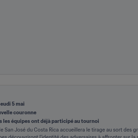
eudi 5 mai
velle couronne
es les équipes ont déjà participé au tournoi
 de San José du Costa Rica accueillera le tirage au sort des
s découvriront l'identité des adversaires à affronter sur la r