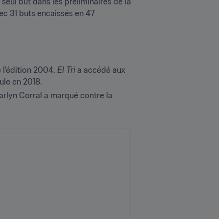
eul but dans les préliminaires de la 
ec 31 buts encaissés en 47 
l'édition 2004. 
El Tri
 a accédé aux 
ule en 2018.
arlyn Corral a marqué contre la 