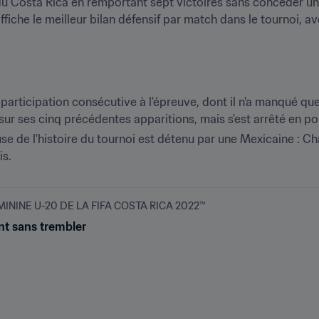
du Costa Rica en remportant sept victoires sans concéder un s
iche le meilleur bilan défensif par match dans le tournoi, av
articipation consécutive à l'épreuve, dont il n'a manqué que 
 sur ses cinq précédentes apparitions, mais s'est arrêté en po
se de l'histoire du tournoi est détenu par une Mexicaine : Ch
is.
NINE U-20 DE LA FIFA COSTA RICA 2022™
nt sans trembler