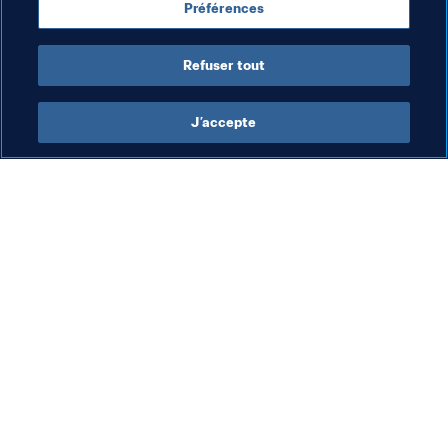
Préférences
South Africa
CAF
Refuser tout
J’accepte
L’action de la FIFA
Visitez également
Juridique
Toutes les infos et 
tous les articles
Système de transfert
Rapports et 
Football féminin
documents
Promotion du football
Fondation FIFA
Innovation
FIFA Museum
Développement des talents
Emplois & Carrières