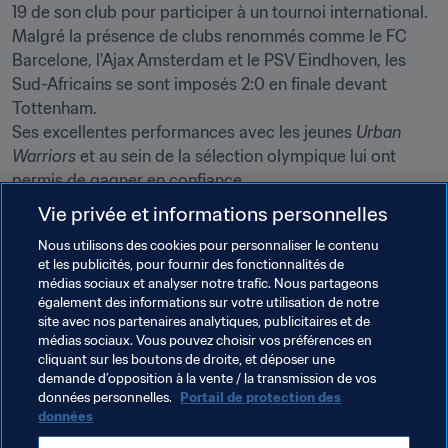
19 de son club pour participer à un tournoi international. 
Malgré la présence de clubs renommés comme le FC 
Barcelone, l'Ajax Amsterdam et le PSV Eindhoven, les 
Sud-Africains se sont imposés 2:0 en finale devant 
Tottenham.

Ses excellentes performances avec les jeunes 
Urban 
Warriors
 et au sein de la sélection olympique lui ont 
permis de gagner en confiance.
Vie privée et informations personnelles
S'il n'a pas encore réussi à s'imposer en tant que titulaire 
en club, il a déjà disputé son premier match avec l'équipe 
Nous utilisons des cookies pour personnaliser le contenu
et les publicités, pour fournir des fonctionnalités de
première de son club en début d'année dernière. "Je 
médias sociaux et analyser notre trafic. Nous partageons
crois que je suis prêt. Quand on a fait appel à moi, j'ai 
également des informations sur votre utilisation de notre
toujours répondu présent et je pense avoir aidé le club," 
site avec nos partenaires analytiques, publicitaires et de
souligne-t-il avant de conclure : "Maintenant, j'attends 
médias sociaux. Vous pouvez choisir vos préférences en
cliquant sur les boutons de droite, et déposer une
avec impatience de participer aux Jeux Olympiques." 
demande d’opposition à la vente / la transmission de vos
données personnelles.
Portail de protection des
données
Thèmes en lien