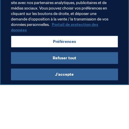
bien joué. J’ai apprécié le match, le dynamisme, la 
site avec nos partenaires analytiques, publicitaires et de
vitesse, le jeu de passes, la technique. Nous pouvons en 
médias sociaux. Vous pouvez choisir vos préférences en
cliquant sur les boutons de droite, et déposer une
tirer quelques enseignements positifs.
demande d’opposition à la vente / la transmission de vos
données personnelles.
Portail de protection des
données
Thèmes en lien
Préférences
Japan
South Africa
CAF
AFC
Refuser tout
J’accepte
L’action de la FIFA
Visitez également
Juridique
Toutes les infos et 
tous les articles
Système de transfert