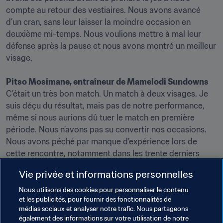
compte au retour des vestiaires. Nous avons avancé 
d’un cran, sans leur laisser la moindre occasion en 
deuxième mi-temps. Nous voulions mettre à mal leur 
défense après la pause et nous avons montré un meilleur 
Pitso Mosimane, entraîneur de Mamelodi Sundowns
C’était un très bon match. Un match à deux visages. Je 
suis déçu du résultat, mais pas de notre performance, 
même si nous aurions dû tuer le match en première 
période. Nous n’avons pas su convertir nos occasions. 
Nous avons péché par manque d’expérience lors de 
cette rencontre, notamment dans les trente derniers 
mètres. Il faudra travailler là-dessus. Nous devons 
Vie privée et informations personnelles
relever la tête et continuer à nous battre. Nous avons 
quelque peu souffert physiquement, nous ne nous 
Nous utilisons des cookies pour personnaliser le contenu
et les publicités, pour fournir des fonctionnalités de
attendions pas à un adversaire aussi rugueux. J’aurais 
médias sociaux et analyser notre trafic. Nous partageons
sinon pu adopter un autre plan de jeu. Mais nous avons 
également des informations sur votre utilisation de notre