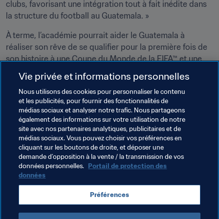
clubs, favorisant une intégration tout à fait inédite dans 
la structure du football au Guatemala. »
À terme, l’académie pourrait aider le Guatemala à 
réaliser son rêve de se qualifier pour la première fois de 
son histoire à une Coupe du Monde de la FIFA™ et une 
Coupe du Monde Féminine de la FIFA™.
Vie privée et informations personnelles
Nous utilisons des cookies pour personnaliser le contenu
Thèmes en lien
et les publicités, pour fournir des fonctionnalités de
médias sociaux et analyser notre trafic. Nous partageons
également des informations sur votre utilisation de notre
Développement des talents
Président de la FIFA
site avec nos partenaires analytiques, publicitaires et de
médias sociaux. Vous pouvez choisir vos préférences en
Associations Membres
Organisation
cliquant sur les boutons de droite, et déposer une
demande d’opposition à la vente / la transmission de vos
Organisation
Guatemala
Concacaf
données personnelles.
Portail de protection des
données
Préférences