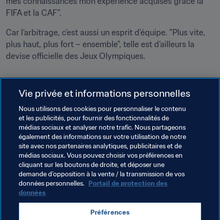
mes connaissances mon expérience acquises grâce la 
FIFA et la CAF".
Car l’arbitrage, c’est aussi un esprit d’équipe. "Plus vite, 
plus haut, plus fort – ensemble", telle est d’ailleurs la 
devise officielle des Jeux Olympiques.  
Vie privée et informations personnelles
Nous utilisons des cookies pour personnaliser le contenu
Thèmes en lien
et les publicités, pour fournir des fonctionnalités de
médias sociaux et analyser notre trafic. Nous partageons
également des informations sur votre utilisation de notre
Arbitrage
Organisation
site avec nos partenaires analytiques, publicitaires et de
médias sociaux. Vous pouvez choisir vos préférences en
Tournoi Olympique de Football féminin, Paris 2024
cliquant sur les boutons de droite, et déposer une
demande d’opposition à la vente / la transmission de vos
Zambia
CAF
UEFA
données personnelles.
Portail de protection des
données
Préférences