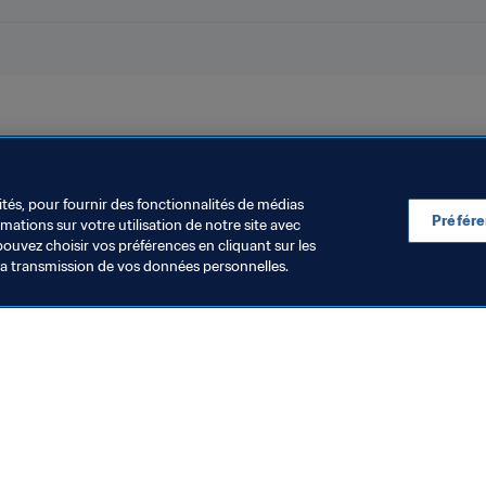
ion
Organisation
Rwanda
CAF
ités, pour fournir des fonctionnalités de médias
Préfér
ations sur votre utilisation de notre site avec
pouvez choisir vos préférences en cliquant sur les
la transmission de vos données personnelles.
Visitez également
Toutes les infos et tous les articles
Rapports et documents