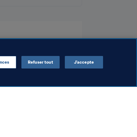
ences
Refuser tout
J’accepte