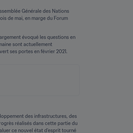
 Assemblée Générale des Nations 
 mois de mai, en marge du Forum 
 largement évoqué les questions en 
maine sont actuellement 
ert ses portes en février 2021.
veloppement des infrastructures, des 
ogrès réalisés dans cette partie du 
luer ce nouvel état d’esprit tourné 