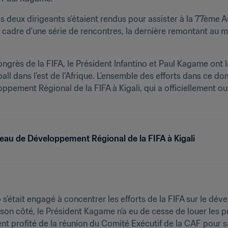
es deux dirigeants s’étaient rendus pour assister à la 77ème
le cadre d’une série de rencontres, la dernière remontant au
ongrès de la FIFA, le Président Infantino et Paul Kagame ont
ll dans l’est de l’Afrique. L’ensemble des efforts dans ce do
ement Régional de la FIFA à Kigali, qui a officiellement ouv
eau de Développement Régional de la FIFA à Kigali
o s’était engagé à concentrer les efforts de la FIFA sur le dé
son côté, le Président Kagame n’a eu de cesse de louer les pr
nt profité de la réunion du Comité Exécutif de la CAF pour sa