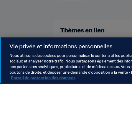
Thèmes en lien
Président de la FIFA
Organisat
Vie privée et informations personnelles
Nous utilisons des cookies pour personnaliser le contenu et les public
sociaux et analyser notre trafic. Nous partageons également des inform
nos partenaires analytiques, publicitaires et de médias sociaux. Vous 
boutons de droite, et déposer une demande d’opposition à la vente / 
Portail de protection des données
L’action de la FIFA
Juridique
Système de transfert