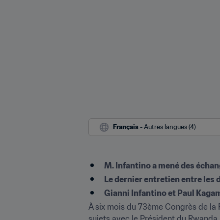
Français
 - Autres langues (4)
M. Infantino a mené des échan
Le dernier entretien entre le
À six mois du 73ème Congrès de la FIF
sujets avec le Président du Rwanda