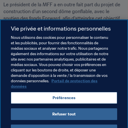
Le président de la MFF a en outre fait part du projet de 
construction d’un second dôme gonflable, avec le 
soutien des fonds Forward, afin d’atteindre cet objectif.

Vie privée et informations personnelles
Nous utilisons des cookies pour personnaliser le contenu
Thèmes en lien
et les publicités, pour fournir des fonctionnalités de
médias sociaux et analyser notre trafic. Nous partageons
également des informations sur votre utilisation de notre
FIFA Forward
Développement des talents
site avec nos partenaires analytiques, publicitaires et de
médias sociaux. Vous pouvez choisir vos préférences en
Président de la FIFA
Associations Membres
cliquant sur les boutons de droite, et déposer une
demande d’opposition à la vente / la transmission de vos
Organisation
Organisation
Mongolia
AFC
données personnelles.
Portail de protection des
données
Préférences
Refuser tout
Président de la FIFA