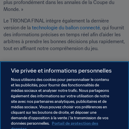
plus profondément dans les annales de la Coupe du 
Monde. » 
Le TRIONDA FINAL intègre également la dernière 
version de la 
technologie du ballon connecté
, qui fournit 
des informations précises en temps réel afin d’aider les 
arbitres à prendre les bonnes décisions plus rapidement, 
tout en affinant notre compréhension du jeu.

Vie privée et informations personnelles
Thèmes en lien
Nous utilisons des cookies pour personnaliser le contenu
et les publicités, pour fournir des fonctionnalités de
Organisation des compétitions
médias sociaux et analyser notre trafic. Nous partageons
également des informations sur votre utilisation de notre
Président de la FIFA
Organisation
site avec nos partenaires analytiques, publicitaires et de
médias sociaux. Vous pouvez choisir vos préférences en
Coupe du Monde de la FIFA 2026™
USA
cliquant sur les boutons de droite, et déposer une
demande d’opposition à la vente / la transmission de vos
Concacaf
données personnelles.
Portail de protection des
données