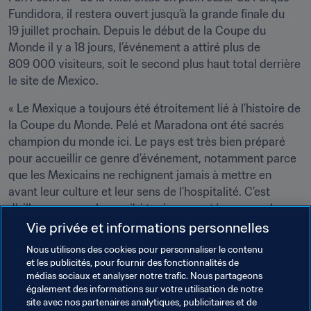
Fundidora, il restera ouvert jusqu’à la grande finale du 
19 juillet prochain. Depuis le début de la Coupe du 
Monde il y a 18 jours, l’événement a attiré plus de 
809 000 visiteurs, soit le second plus haut total derrière 
le site de Mexico.
« Le Mexique a toujours été étroitement lié à l’histoire de 
la Coupe du Monde. Pelé et Maradona ont été sacrés 
champion du monde ici. Le pays est très bien préparé 
pour accueillir ce genre d’événement, notamment parce 
que les Mexicains ne rechignent jamais à mettre en 
avant leur culture et leur sens de l’hospitalité. C’est 
d’ailleurs pour cela que j’ai toujours porté ce pays dans 
mon cœur », a poursuivi Almeyda avant de conclure : 
Vie privée et informations personnelles
« Les stades sont dans un état irréprochable et 
Nous utilisons des cookies pour personnaliser le contenu
l’ambiance magnifique : tout ce qu’il faut pour une Coupe 
et les publicités, pour fournir des fonctionnalités de
du Monde réussie. »
médias sociaux et analyser notre trafic. Nous partageons
également des informations sur votre utilisation de notre
site avec nos partenaires analytiques, publicitaires et de