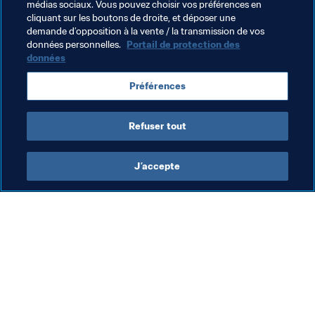
Thèmes en lien
médias sociaux. Vous pouvez choisir vos préférences en
cliquant sur les boutons de droite, et déposer une
demande d’opposition à la vente / la transmission de vos
Organisation des compétitions
Organisation
données personnelles.
Portail de protection des
données
Coupe du Monde de la FIFA 2026™
Mexico
Préférences
Concacaf
Refuser tout
J’accepte
L’action de la FIFA
Visitez également
Juridique
Toutes les infos et 
tous les articles
Système de transfert
Rapports et 