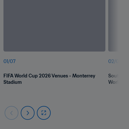
01
/
07
02
/
07
FIFA World Cup 2026 Venues - Monterrey 
South Afr
Stadium
World Cu