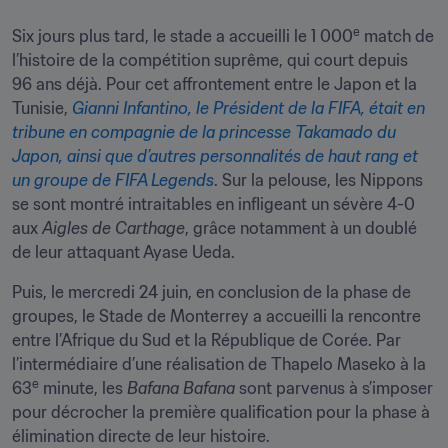
e
Six jours plus tard, le stade a accueilli le 1 000
 match de 
l’histoire de la compétition suprême, qui court depuis 
96 ans déjà. Pour cet affrontement entre le Japon et la 
Tunisie,
 Gianni Infantino, le Président de la FIFA, était en 
tribune en compagnie de la princesse Takamado du 
Japon, ainsi que d’autres personnalités de haut rang et 
un groupe de FIFA Legends
. Sur la pelouse, les Nippons 
se sont montré intraitables en infligeant un sévère 4-0 
aux 
Aigles de Carthage
, grâce notamment à un doublé 
de leur attaquant Ayase Ueda.
Puis, le mercredi 24 juin, en conclusion de la phase de 
groupes, le Stade de Monterrey a accueilli la rencontre 
entre l’Afrique du Sud et la République de Corée. Par 
l’intermédiaire d’une réalisation de Thapelo Maseko à la 
e
63
 minute, les 
Bafana Bafana
 sont parvenus à s’imposer 
pour décrocher la première qualification pour la phase à 
élimination directe de leur histoire.