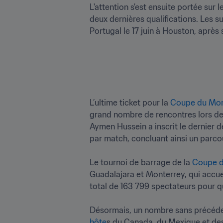
L'attention s'est ensuite portée sur
deux dernières qualifications. Les s
Portugal le 17 juin à Houston, après 
L’ultime ticket pour la 
Coupe du Mon
grand nombre de rencontres lors de ce
Aymen Hussein a inscrit le dernier 
par match, concluant ainsi un parco
Le tournoi de barrage de la 
Coupe d
Guadalajara et Monterrey, qui accueil
total de 163 799 spectateurs pour qu
Désormais, un nombre sans précéden
hôte
s du Canada, du Mexique et des É