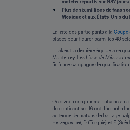
matchs répartis sur 937 jours
Plus de six millions de fans s
La liste des participants à la 
Coupe 
places pour figurer parmi les 48 sél
L'Irak est la dernière équipe à se qua
Monterrey. Les 
Lions de Mésopota
fin à une campagne de qualification 
On a vécu une journée riche en émot
du continent sur 16 ont décroché leur
au terme de matchs de barrage palpi
Herzégovine), D (Turquie) et F (Suè