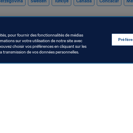
Herzegovina
Sweden
Türkiye
Canada
Concacaf
Me
ités, pour fournir des fonctionnalités de médias
Préfér
ations sur votre utilisation de notre site avec
pouvez choisir vos préférences en cliquant sur les
la transmission de vos données personnelles.
égal
Organisation
oint disciplinaire sur la
La Coupe du 
oupe du Monde de la
FIFA 2026™ en 
IFA 2026™
coulisses des
9 juil. 2026
27 juil. 2026
plus grand é
sportif de to