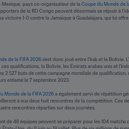
 le Mexique, pays co-organisateur de la 
Coupe du Monde de l
upporters de la RD Congo peuvent désormais se réjouir à l’idée
sa victoire 1-0 contre la Jamaïque à Guadalajara, qui lui offre
de de la FIFA 2026
 s'est donc joué entre l'Irak et la Bolivie. 
s qualifications, la Bolivie, les Émirats arabes unis et l'Indo
des 2 527 buts de cette campagne mondiale de qualification, 
urs entamé le 7 septembre 2023. 

u Monde de la FIFA 2026
 a également servi de répétition gé
leront à eux deux huit rencontres de la compétition. Ces deux 
atre rencontres réparties sur deux journées. 

t de 48 équipes peuvent se préparer pour les 104 matchs qu
tats-Unis, du 11 juin au 19 juillet. Plus de six millions de su