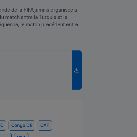
nde de la FIFA jamais organisée a 
du match entre la Turquie et le 
équence, le match précédent entre 
FC
Congo DR
CAF