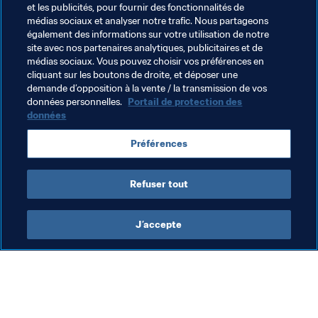
Thèmes en lien
et les publicités, pour fournir des fonctionnalités de
médias sociaux et analyser notre trafic. Nous partageons
également des informations sur votre utilisation de notre
Organisation des compétitions
Organisation
site avec nos partenaires analytiques, publicitaires et de
médias sociaux. Vous pouvez choisir vos préférences en
Coupe du Monde de la FIFA 2026™
Canada
cliquant sur les boutons de droite, et déposer une
demande d’opposition à la vente / la transmission de vos
Concacaf
Mexico
USA
données personnelles.
Portail de protection des
données
Préférences
Refuser tout
Coupe du Monde de la FIFA 2026™
J’accepte