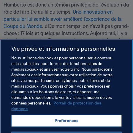
Humberto est donc un témoin privilégié de l’évolution du 
rôle de l’arbitre au fil du temps. 
Une innovation en 
particulier lui semble avoir amélioré l’expérience de la 
Coupe du Monde
. « De mon temps, on n’avait pas grand-
chose : 17 lois et quelques instructions. Aujourd’hui, il y a 
plus de documents. Beaucoup de choses ont changé, 
notamment avec l’introduction de la VAR, qui est à mes 
Vie privée et informations personnelles
yeux un vrai progrès. S’il faut changer les Lois du Jeu 
Nous utilisons des cookies pour personnaliser le contenu
pour aider les arbitres ou améliorer le football, je suis 
et les publicités, pour fournir des fonctionnalités de
cent pour cent d’accord ! »
médias sociaux et analyser notre trafic. Nous partageons
également des informations sur votre utilisation de notre
site avec nos partenaires analytiques, publicitaires et de
Thèmes en lien
médias sociaux. Vous pouvez choisir vos préférences en
cliquant sur les boutons de droite, et déposer une
demande d’opposition à la vente / la transmission de vos
Arbitrage
Organisation
données personnelles.
Portail de protection des
données
Coupe du Monde de la FIFA 2026™
Mexico
Préférences
Concacaf