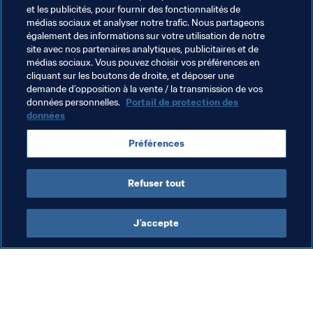
"J'aime le slogan 'donner sa chance à chaque talent', 
et les publicités, pour fournir des fonctionnalités de
parce que c'est une approche globale. Je parle en 
médias sociaux et analyser notre trafic. Nous partageons
général et pas seulement de la DBU. C'est une ambition 
également des informations sur votre utilisation de notre
de taille, mais elle est admirable."
site avec nos partenaires analytiques, publicitaires et de
médias sociaux. Vous pouvez choisir vos préférences en
cliquant sur les boutons de droite, et déposer une
demande d’opposition à la vente / la transmission de vos
Thèmes en lien
données personnelles.
Portail de protection des
données
Faire progresser le football
Organisation
Préférences
Organisation
Denmark
UEFA
Refuser tout
J’accepte
L’action de la FIFA
Visitez également