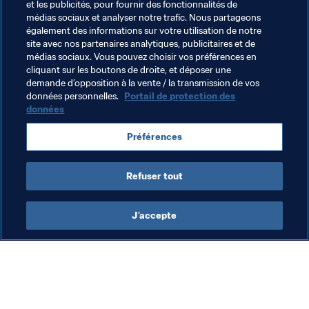
Thèmes en lien
et les publicités, pour fournir des fonctionnalités de
médias sociaux et analyser notre trafic. Nous partageons
également des informations sur votre utilisation de notre
Organisation des compétitions
Organisation
site avec nos partenaires analytiques, publicitaires et de
médias sociaux. Vous pouvez choisir vos préférences en
Coupe du Monde de la FIFA 2026™
USA
cliquant sur les boutons de droite, et déposer une
demande d’opposition à la vente / la transmission de vos
Concacaf
données personnelles.
Portail de protection des
données
Préférences
Refuser tout
Coupe du Monde de la FIFA 2026™
J’accepte