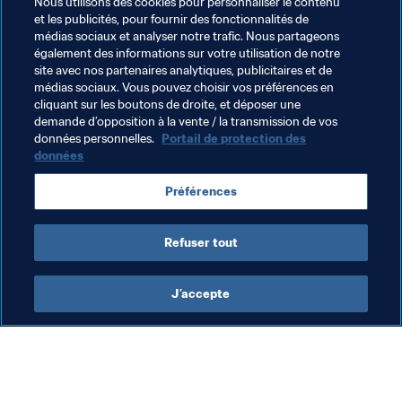
Nous utilisons des cookies pour personnaliser le contenu
Thèmes en lien
et les publicités, pour fournir des fonctionnalités de
médias sociaux et analyser notre trafic. Nous partageons
également des informations sur votre utilisation de notre
Congrès de la FIFA
Organisation
site avec nos partenaires analytiques, publicitaires et de
médias sociaux. Vous pouvez choisir vos préférences en
Organisation
Belgium
UEFA
Germany
cliquant sur les boutons de droite, et déposer une
demande d’opposition à la vente / la transmission de vos
Netherlands
Brazil
CONMEBOL
données personnelles.
Portail de protection des
données
Préférences
Refuser tout
FIFA Women’s World Cup 2027™
J’accepte