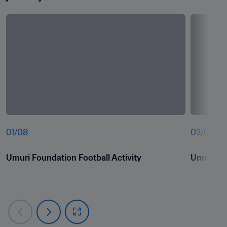
01
/
08
02
/
08
Umuri Foundation Football Activity
Umuri Fou