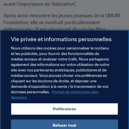
avant l’importance de l’éducation".
Après avoir rencontré les jeunes joueuses de la UMURI 
Foundation, elle se montrait particulièrement 
enthousiaste : "Il est réjouissant de voir les filles 
s’intéresser au football et les garçons les encourager à 
Vie privée et informations personnelles
jouer. Nous avons entendu des histoires bouleversantes 
Nous utilisons des cookies pour personnaliser le contenu
et je tiens à féliciter Jimmy pour tout ce qu’il fait. Il donne 
et les publicités, pour fournir des fonctionnalités de
à ces enfants la motivation et la concentration 
médias sociaux et analyser notre trafic. Nous partageons
également des informations sur votre utilisation de notre
site avec nos partenaires analytiques, publicitaires et de
médias sociaux. Vous pouvez choisir vos préférences en
cliquant sur les boutons de droite, et déposer une
demande d’opposition à la vente / la transmission de vos
données personnelles.
Portail de protection des
données
Thèmes en lien
Préférences
Organisation
FIFA Legends
Rwanda
CAF
Refuser tout