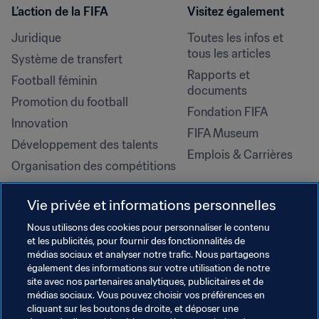
L’action de la FIFA
Visitez également
Juridique
Toutes les infos et 
tous les articles
Système de transfert
Rapports et 
Football féminin
documents
Promotion du football
Fondation FIFA
Innovation
FIFA Museum
Développement des talents
Emplois & Carrières
Organisation des compétitions
Développement durable
Vie privée et informations personnelles
Droits de l'homme et lutte contre 
la discrimination
Nous utilisons des cookies pour personnaliser le contenu
et les publicités, pour fournir des fonctionnalités de
Santé et médical
médias sociaux et analyser notre trafic. Nous partageons
Initiatives en matière de 
également des informations sur votre utilisation de notre
formation
site avec nos partenaires analytiques, publicitaires et de
médias sociaux. Vous pouvez choisir vos préférences en
cliquant sur les boutons de droite, et déposer une