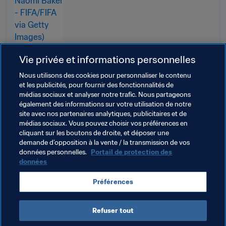
Vie privée et informations personnelles
Nous utilisons des cookies pour personnaliser le contenu
Thèmes en lien
et les publicités, pour fournir des fonctionnalités de
médias sociaux et analyser notre trafic. Nous partageons
également des informations sur votre utilisation de notre
Congrès de la FIFA
Organisation
site avec nos partenaires analytiques, publicitaires et de
médias sociaux. Vous pouvez choisir vos préférences en
Organisation
Brazil
CONMEBOL
cliquant sur les boutons de droite, et déposer une
demande d’opposition à la vente / la transmission de vos
Netherlands
UEFA
Germany
Belgium
données personnelles.
Portail de protection des
données
Préférences
Refuser tout