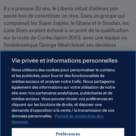
Il y a presque 20 ans, le Liberia n’était d’ailleurs pas 
passé loin de concrétiser ce rêve. Dans un groupe qui 
comprenait les 
Super Eagles
, le Ghana et le Soudan, les 
Lone Stars 
avaient échoué à un point de la qualification 
sur la route de Corée/Japon 2002, avec une équipe où 
l'emblématique George Weah faisait ses dernières 
apparitions.
Vie privée et informations personnelles
"George Weah n’a pas fait la fierté seulement du Liberia, 
Nous utilisons des cookies pour personnaliser le contenu
mais de toute l’Afrique. C’est mon Président ! Il nous 
et les publicités, pour fournir des fonctionnalités de
pousse à faire encore mieux que ce que nous pouvons", 
médias sociaux et analyser notre trafic. Nous partageons
souligne Ashley Williams avant de conclure : "Il a montré 
également des informations sur votre utilisation de notre
la voie à suivre et a prouvé que c’était faisable."
site avec nos partenaires analytiques, publicitaires et de
médias sociaux. Vous pouvez choisir vos préférences en
cliquant sur les boutons de droite, et déposer une
demande d’opposition à la vente / la transmission de vos
Thèmes en lien
données personnelles.
Portail de protection des
données
Coupe du Monde de la FIFA, Qatar 2022
Liberia
Préférences