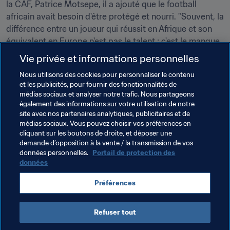
la CAF, Patrice Motsepe, il a ajouté que le football 
africain avait besoin d'être protégé et nourri. "Souvent, la 
différence entre un joueur qui réussit en Afrique et son 
équivalent en Europe n'est pas le talent ; c'est le manque 
d'infrastructures de qualité, de formation et de soutien. 
Vie privée et informations personnelles
Le football que nous construisons ici en Afrique peut 
Nous utilisons des cookies pour personnaliser le contenu
avoir autant de valeur que dans les pays où nos joueurs 
et les publicités, pour fournir des fonctionnalités de
ont tendance à aller pour poursuivre leur carrière", a-t-il 
médias sociaux et analyser notre trafic. Nous partageons
conclu.
également des informations sur votre utilisation de notre
site avec nos partenaires analytiques, publicitaires et de
médias sociaux. Vous pouvez choisir vos préférences en
cliquant sur les boutons de droite, et déposer une
demande d’opposition à la vente / la transmission de vos
données personnelles.
Portail de protection des
données
Thèmes en lien
Préférences
Organisation
Rwanda
CAF
Refuser tout