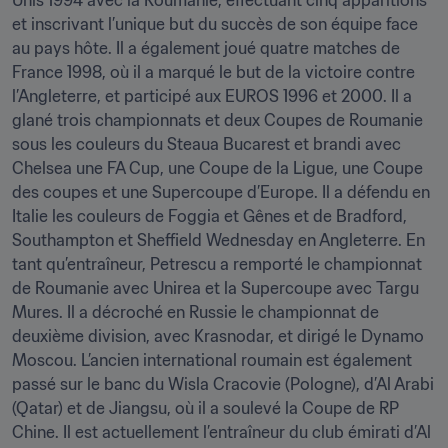
Unis 1994 avec la Roumanie, effectuant cinq apparitions 
et inscrivant l’unique but du succès de son équipe face 
au pays hôte. Il a également joué quatre matches de 
France 1998, où il a marqué le but de la victoire contre 
l’Angleterre, et participé aux EUROS 1996 et 2000. Il a 
glané trois championnats et deux Coupes de Roumanie 
sous les couleurs du Steaua Bucarest et brandi avec 
Chelsea une FA Cup, une Coupe de la Ligue, une Coupe 
des coupes et une Supercoupe d’Europe. Il a défendu en 
Italie les couleurs de Foggia et Gênes et de Bradford, 
Southampton et Sheffield Wednesday en Angleterre. En 
tant qu’entraîneur, Petrescu a remporté le championnat 
de Roumanie avec Unirea et la Supercoupe avec Targu 
Mures. Il a décroché en Russie le championnat de 
deuxième division, avec Krasnodar, et dirigé le Dynamo 
Moscou. L’ancien international roumain est également 
passé sur le banc du Wisla Cracovie (Pologne), d’Al Arabi 
(Qatar) et de Jiangsu, où il a soulevé la Coupe de RP 
Chine. Il est actuellement l’entraîneur du club émirati d’Al 