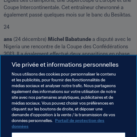
Ligues des champions, une Supercoupe d’Europe et une 
Coupe Intercontinentale. Cet entraîneur chevronné a 
également passé quelques mois sur le banc du Besiktas.
24
ans
 (24 décembre) 
Michel Babatunde
 a disputé avec le 
Nigeria une rencontre de la Coupe des Confédérations 
2013. Il a également effectué deux apparitions en phase 
de groupes de la Coupe du Monde, contribuant à 
Vie privée et informations personnelles
qualifier les 
Super Eagles
 pour le second tour de Brésil 
Nous utilisons des cookies pour personnaliser le contenu
2014. Après avoir fait ses gammes au Nigeria avec 
et les publicités, pour fournir des fonctionnalités de
Heartland, Babatunde a mis le cap sur l’Ukraine pour 
médias sociaux et analyser notre trafic. Nous partageons
porter les maillots de Kryvbass, Volyn Lutsk et Dnipro. Il 
également des informations sur votre utilisation de notre
a ensuite rejoint le Raja Casablanca et le Qatar SC.
site avec nos partenaires analytiques, publicitaires et de
médias sociaux. Vous pouvez choisir vos préférences en
cliquant sur les boutons de droite, et déposer une
demande d’opposition à la vente / la transmission de vos
Thèmes en lien
données personnelles.
Portail de protection des
données
Germany
Iraq
Italy
Nigeria
Romania