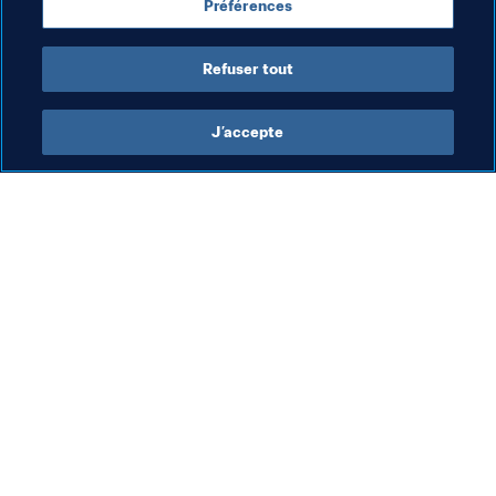
Préférences
Spain
Switzerland
CAF
AFC
UEFA
Refuser tout
J’accepte
L’action de la FIFA
Visitez également
Juridique
Toutes les infos et 
tous les articles
Système de transfert
Rapports et 
Football féminin
documents
Promotion du football
Fondation FIFA
Innovation
FIFA Museum
Développement des talents
Emplois & Carrières