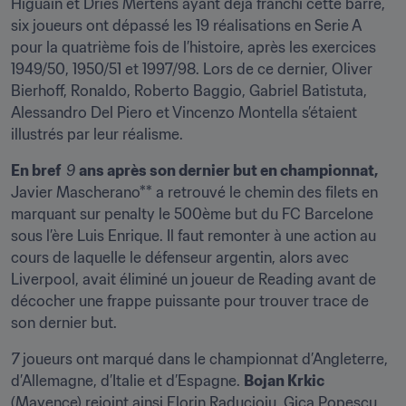
Higuain et Dries Mertens ayant déjà franchi cette barre, 
six joueurs ont dépassé les 19 réalisations en Serie A 
pour la quatrième fois de l’histoire, après les exercices 
1949/50, 1950/51 et 1997/98. Lors de ce dernier, Oliver 
Bierhoff, Ronaldo, Roberto Baggio, Gabriel Batistuta, 
Alessandro Del Piero et Vincenzo Montella s’étaient 
illustrés par leur réalisme.
En bref  
9 
ans après son dernier but en championnat, 
Javier Mascherano** a retrouvé le chemin des filets en 
marquant sur penalty le 500ème but du FC Barcelone 
sous l’ère Luis Enrique. Il faut remonter à une action au 
cours de laquelle le défenseur argentin, alors avec 
Liverpool, avait éliminé un joueur de Reading avant de 
décocher une frappe puissante pour trouver trace de 
son dernier but.
7
 joueurs ont marqué dans le championnat d’Angleterre, 
d’Allemagne, d’Italie et d’Espagne. 
Bojan Krkic
(Mayence) rejoint ainsi Florin Raducioiu, Gica Popescu, 