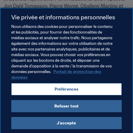
Jon Dahl Tomasson, Pierre Womé, Obafemi Martins et 
Kevin-Prince Boateng.
Vie privée et informations personnelles
Nous utilisons des cookies pour personnaliser le contenu
Thèmes en lien
et les publicités, pour fournir des fonctionnalités de
médias sociaux et analyser notre trafic. Nous partageons
également des informations sur votre utilisation de notre
Argentina
Belgium
Bosnia and Herzegovina
site avec nos partenaires analytiques, publicitaires et de
médias sociaux. Vous pouvez choisir vos préférences en
Brazil
Canada
England
France
cliquant sur les boutons de droite, et déposer une
demande d’opposition à la vente / la transmission de vos
Germany
Italy
Mexico
Netherlands
données personnelles.
Portail de protection des
données
Senegal
Spain
Uruguay
USA
Wales
Préférences
CAF
UEFA
Concacaf
CONMEBOL
Refuser tout
J’accepte