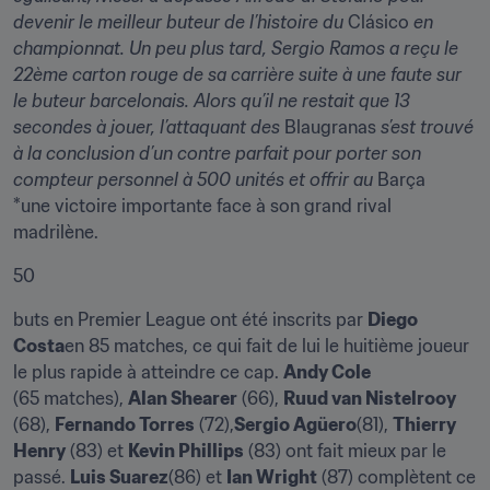
devenir le meilleur buteur de l’histoire du 
Clásico 
en 
championnat. Un peu plus tard, 
Sergio Ramos
 a reçu le 
22ème carton rouge de sa carrière suite à une faute sur 
le buteur barcelonais. Alors qu’il ne restait que 13 
secondes à jouer, l’attaquant des 
Blaugranas 
s’est trouvé 
à la conclusion d’un contre parfait pour porter son 
compteur personnel à 500 unités et offrir au 
Barça 
*une victoire importante face à son grand rival 
madrilène.
50
buts en Premier League ont été inscrits par 
Diego 
Costa
en 85 matches, ce qui fait de lui le huitième joueur 
le plus rapide à atteindre ce cap. 
Andy Cole
(65 matches), 
Alan Shearer
 (66), 
Ruud van Nistelrooy
(68), 
Fernando Torres
 (72),
Sergio Agüero
(81), 
Thierry 
Henry
 (83) et 
Kevin Phillips
 (83) ont fait mieux par le 
passé. 
Luis Suarez
(86) et 
Ian Wright
 (87) complètent ce 