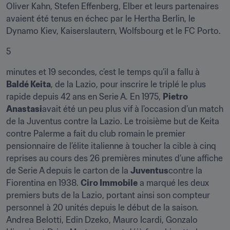
Oliver Kahn, Stefen Effenberg, Elber et leurs partenaires 
avaient été tenus en échec par le Hertha Berlin, le 
Dynamo Kiev, Kaiserslautern, Wolfsbourg et le FC Porto.
5
minutes et 19 secondes, c’est le temps qu’il a fallu à 
Baldé Keita
, de la Lazio, pour inscrire le triplé le plus 
rapide depuis 42 ans en Serie A. En 1975, 
Pietro 
Anastasi
avait été un peu plus vif à l'occasion d’un match 
de la Juventus contre la Lazio. Le troisième but de Keita 
contre Palerme a fait du club romain le premier 
pensionnaire de l’élite italienne à toucher la cible à cinq 
reprises au cours des 26 premières minutes d’une affiche 
de Serie A depuis le carton de la 
Juventus
contre la 
Fiorentina en 1938. 
Ciro Immobile
 a marqué les deux 
premiers buts de la Lazio, portant ainsi son compteur 
personnel à 20 unités depuis le début de la saison. 
Andrea Belotti, Edin Dzeko, Mauro Icardi, Gonzalo 