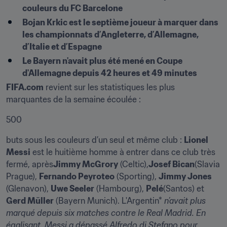
couleurs du FC Barcelone
Bojan Krkic est le septième joueur à marquer dans 
les championnats d’Angleterre, d’Allemagne, 
d’Italie et d’Espagne
Le Bayern n'avait plus été mené en Coupe 
d'Allemagne depuis 42 heures et 49 minutes
FIFA.com
 revient sur les statistiques les plus 
marquantes de la semaine écoulée :
500
buts sous les couleurs d’un seul et même club : 
Lionel 
Messi
 est le huitième homme à entrer dans ce club très 
fermé, après
Jimmy McGrory
 (Celtic),
Josef Bican
(Slavia 
Prague), 
Fernando Peyroteo
 (Sporting), 
Jimmy Jones
(Glenavon), 
Uwe Seeler
 (Hambourg), 
Pelé
(Santos) et 
Gerd Müller
 (Bayern Munich). L'Argentin* 
n’avait plus 
marqué depuis six matches contre le Real Madrid. En 
égalisant, Messi a dépassé Alfredo di Stefano pour 