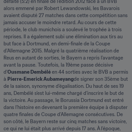
défaite (5:2) en finale de l’édition 2012 face à un BVB 
alors emmené par Robert Lewandowski, les Bavarois 
avaient disputé 27 matches dans cette compétition sans 
jamais accuser le moindre retard. Au cours de cette 
période, le club munichois a soulevé le trophée à trois 
reprises. Il a également subi une élimination aux tirs au 
but face à Dortmund, en demi-finale de la Coupe 
d’Allemagne 2015. Malgré la quatrième réalisation de 
Reus en autant de sorties, le Bayern a repris l’avantage 
avant la pause. Toutefois, la 19ème passe décisive 
d’
Ousmane Dembélé
 en 44 sorties avec le BVB a permis 
à 
Pierre-Emerick Aubameyang
de signer son 35ème but 
de la saison, synonyme d’égalisation. Du haut de ses 19 
ans, Dembélé s’est lui-même chargé d’inscrire le but de 
la victoire. Au passage, le Borussia Dortmund est entré 
dans l’histoire en devenant la première équipe à disputer 
quatre finales de Coupe d’Allemagne consécutives. De 
son côté, le Bayern reste sur cinq matches sans victoire, 
ce qui ne lui était plus arrivé depuis 17 ans. À l’époque, 