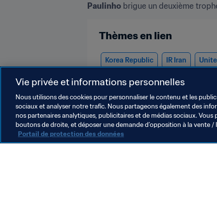
Paulinho
 brigue un deuxième troph
Thèmes en lien
Korea Republic
IR Iran
Unite
Uzbekistan
Iraq
Hong Kong,
Vie privée et informations personnelles
Nous utilisons des cookies pour personnaliser le contenu et les public
sociaux et analyser notre trafic. Nous partageons également des inform
nos partenaires analytiques, publicitaires et de médias sociaux. Vous 
boutons de droite, et déposer une demande d’opposition à la vente / 
Portail de protection des données
L’action de la FIFA
Juridique