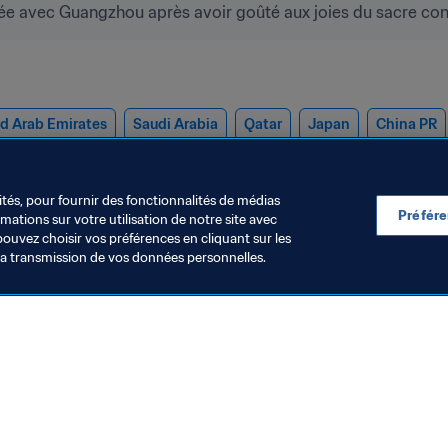
ée avec Guangzhou après avoir goûté aux joies du sacre cont
d Arab Emirates
Saudi Arabia
Qatar
Japan
China PR
 China
Malaysia
Jordan
Tajikistan
Singapore
Aust
ités, pour fournir des fonctionnalités de médias
Préfér
ations sur votre utilisation de notre site avec
pouvez choisir vos préférences en cliquant sur les
la transmission de vos données personnelles.
Visitez également
Toutes les infos et tous les articles