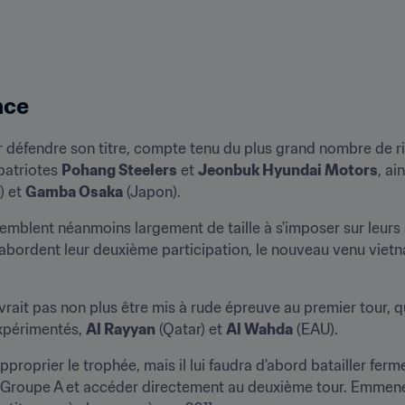
nce
ur défendre son titre, compte tenu du plus grand nombre de riv
atriotes 
Pohang Steelers
 et 
Jeonbuk Hyundai Motors
, ai
) et 
Gamba Osaka
 (Japon).
semblent néanmoins largement de taille à s'imposer sur leurs 
i abordent leur deuxième participation, le nouveau venu viet
vrait pas non plus être mis à rude épreuve au premier tour, qu
xpérimentés, 
Al Rayyan
 (Qatar) et 
Al Wahda
 (EAU).
pproprier le trophée, mais il lui faudra d'abord batailler ferm
u Groupe A et accéder directement au deuxième tour. Emmené