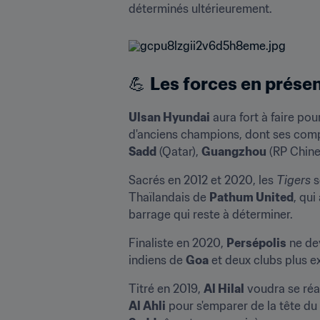
déterminés ultérieurement.
💪 
Les forces en prése
Ulsan Hyundai
 aura fort à faire po
d'anciens champions, dont ses comp
Sadd
 (Qatar), 
Guangzhou
 (RP Chine
Sacrés en 2012 et 2020, les 
Tigers
 
Thaïlandais de 
Pathum United
, qu
barrage qui reste à déterminer.
Finaliste en 2020, 
Persépolis
 ne de
indiens de 
Goa
 et deux clubs plus e
Titré en 2019, 
Al Hilal
 voudra se réa
Al Ahli
 pour s'emparer de la tête d