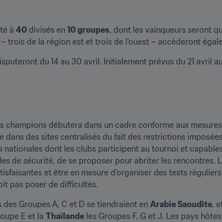
té à 
40
 divisés en 
10 groupes
, dont les vainqueurs seront qu
 – trois de la région est et trois de l'ouest – accèderont ég
puteront du 14 au 30 avril. Initialement prévus du 21 avril au 
des champions débutera dans un cadre conforme aux mesures s
 dans des sites centralisés du fait des restrictions imposée
 nationales dont les clubs participent au tournoi et capable
es de sécurité, de se proposer pour abriter les rencontres. 
sfaisantes et être en mesure d'organiser des tests réguliers p
it pas poser de difficultés.
 des Groupes A, C et D se tiendraient en 
Arabie Saoudite
, 
oupe E et la 
Thaïlande
 les Groupes F, G et J. Les pays hôtes