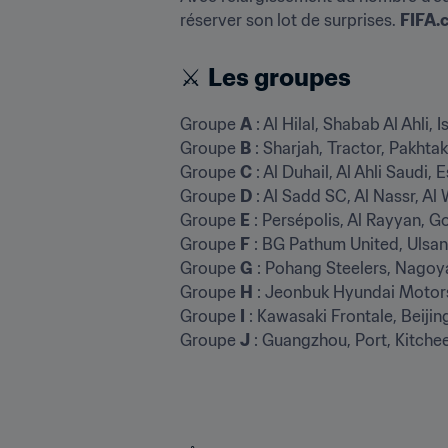
réserver son lot de surprises. 
FIFA.
⚔ 
Les groupes
Groupe 
A
 : Al Hilal, Shabab Al Ahli, 
Groupe 
B
 : Sharjah, Tractor, Pakhtak
Groupe 
C
 : Al Duhail, Al Ahli Saudi, 
Groupe 
D
 : Al Sadd SC, Al Nassr, Al
Groupe 
E
 : Persépolis, Al Rayyan, G
Groupe 
F
 : BG Pathum United, Ulsan
Groupe 
G
 : Pohang Steelers, Nagoy
Groupe 
H
 : Jeonbuk Hyundai Motor
Groupe 
I
 : Kawasaki Frontale, Beiji
Groupe 
J
 : Guangzhou, Port, Kitche