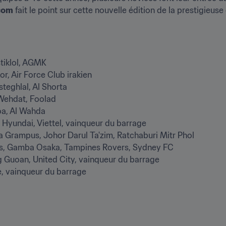
com
 fait le point sur cette nouvelle édition de la prestigieus
Istiklol, AGMK

or, Air Force Club irakien

Esteghlal, Al Shorta

 Wehdat, Foolad

oa, Al Wahda

 Hyundai, Viettel, vainqueur du barrage

a Grampus, Johor Darul Ta'zim, Ratchaburi Mitr Phol

s, Gamba Osaka, Tampines Rovers, Sydney FC

ng Guoan, United City, vainqueur du barrage

e, vainqueur du barrage