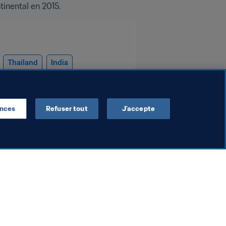
inental en 2015.
Thailand
India
ralia
Vietnam
Philippines
ences
Refuser tout
J’accepte