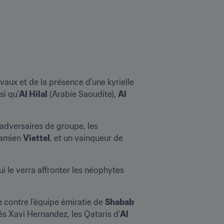
aux et de la présence d'une kyrielle 
nsi qu'
Al Hilal
 (Arabie Saoudite), 
Al 
adversaires de groupe, les 
namien 
Viettel
, et un vainqueur de 
i le verra affronter les néophytes 
e contre l'équipe émiratie de 
Shabab 
s Xavi Hernandez, les Qataris d'
Al 