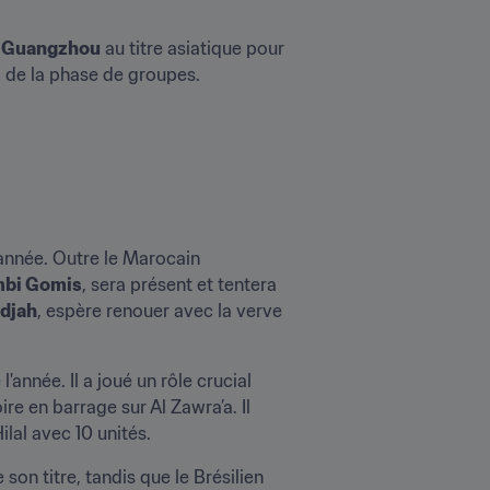
 
Guangzhou
 au titre asiatique pour 
ap de la phase de groupes.
Les quatre meilleurs buteurs des quatre dernières Ligues des champions seront de retour cette année. Outre le Marocain 
mbi Gomis
, sera présent et tentera 
djah
, espère renouer avec la verve 
'année. Il a joué un rôle crucial 
e en barrage sur Al Zawra’a. Il 
lal avec 10 unités.
, élu meilleur joueur de l'édition 2020, pour défendre son titre, tandis que le Brésilien 