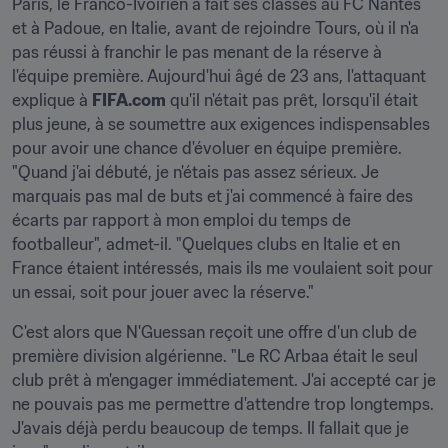
Paris, le Franco-Ivoirien a fait ses classes au FC Nantes 
et à Padoue, en Italie, avant de rejoindre Tours, où il n'a 
pas réussi à franchir le pas menant de la réserve à 
l'équipe première. Aujourd'hui âgé de 23 ans, l'attaquant 
explique à 
FIFA.com
 qu'il n'était pas prêt, lorsqu'il était 
plus jeune, à se soumettre aux exigences indispensables 
pour avoir une chance d'évoluer en équipe première. 
"Quand j'ai débuté, je n'étais pas assez sérieux. Je 
marquais pas mal de buts et j'ai commencé à faire des 
écarts par rapport à mon emploi du temps de 
footballeur", admet-il. "Quelques clubs en Italie et en 
France étaient intéressés, mais ils me voulaient soit pour 
un essai, soit pour jouer avec la réserve."
C'est alors que N'Guessan reçoit une offre d'un club de 
première division algérienne. "Le RC Arbaa était le seul 
club prêt à m'engager immédiatement. J'ai accepté car je 
ne pouvais pas me permettre d'attendre trop longtemps. 
J'avais déjà perdu beaucoup de temps. Il fallait que je 