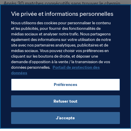
Après 30 matches consécutifs sans trouver le chemin 
des filets en Allemagne, il est redevenu un buteur régulier 
Vie privée et informations personnelles
avec les Chiefs. Résultat : il a été sollicité par Ostende, 
Nous utilisons des cookies pour personnaliser le contenu
en première division belge, où il a déjà inscrit 10 buts en 
et les publicités, pour fournir des fonctionnalités de
26 rencontres, ce qui fait de lui le deuxième meilleur 
médias sociaux et analyser notre trafic. Nous partageons
réalisateur de la Jupiler Pro League, à une longueur du 
également des informations sur votre utilisation de notre
leader.
site avec nos partenaires analytiques, publicitaires et de
médias sociaux. Vous pouvez choisir vos préférences en
cliquant sur les boutons de droite, et déposer une
demande d’opposition à la vente / la transmission de vos
Thèmes en lien
données personnelles.
Portail de protection des
données
Algeria
Côte d'Ivoire
France
Germany
Préférences
South Africa
Zimbabwe
CAF
UEFA
Refuser tout
J’accepte