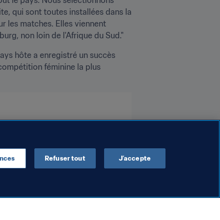
e, qui sont toutes installées dans la 
r les matches. Elles viennent 
urg, non loin de l'Afrique du Sud."
ays hôte a enregistré un succès 
compétition féminine la plus 
ences
Refuser tout
J’accepte