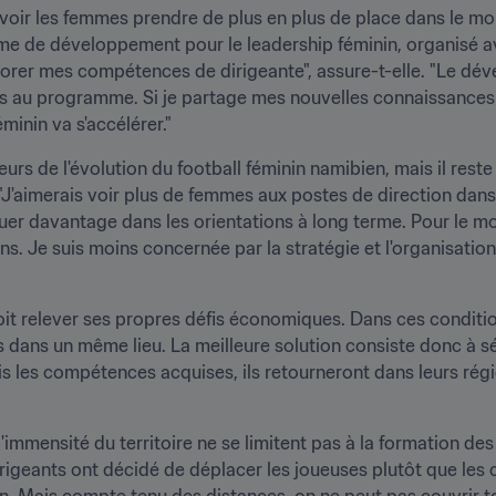
voir les femmes prendre de plus en plus de place dans le mond
e de développement pour le leadership féminin, organisé avec
orer mes compétences de dirigeante", assure-t-elle. "Le dév
rés au programme. Si je partage mes nouvelles connaissances
minin va s'accélérer."
eurs de l'évolution du football féminin namibien, mais il rest
'aimerais voir plus de femmes aux postes de direction dans le 
iquer davantage dans les orientations à long terme. Pour le 
ns. Je suis moins concernée par la stratégie et l'organisation
it relever ses propres défis économiques. Dans ces conditions,
ls dans un même lieu. La meilleure solution consiste donc à s
is les compétences acquises, ils retourneront dans leurs régi
immensité du territoire ne se limitent pas à la formation des 
rigeants ont décidé de déplacer les joueuses plutôt que les 
n. Mais compte tenu des distances, on ne peut pas couvrir to