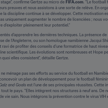
stage", confirme Gertze au micro de 
FIFA.com
. "Le football
eurs preuves et nous assistons à une sorte de relève. En org
ue la discipline continue à se développer. Cette motivation e
as uniquement augmenter le nombre de licenciées ; nous vo
 d'exploiter pleinement leur potentiel."
tentés d'apprendre les dernières techniques. La présence de
e de l'Angleterre, ou son homologue namibienne Jacqui Shipa
 ravi de profiter des conseils d'une formatrice de haut nive
pline scientifique. Les évolutions sont nombreuses et Hope p
 quoi elles consistent", détaille Gertze.
 ne ménage pas ses efforts au service du football en Namibie
oncevoir un plan de développement pour le football féminin. L'
Galz and Goals 
est l'une de ses principales réussites. Cette in
s tout le pays. "Elles intègrent nos structures à neuf ans. De 
e vie sain. Nous intégrons la prévention contre le virus VIH 