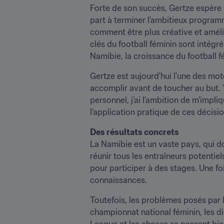
Forte de son succès, Gertze espère 
part à terminer l'ambitieux programm
comment être plus créative et améli
clés du football féminin sont intég
Namibie, la croissance du football fé
Gertze est aujourd'hui l'une des mot
accomplir avant de toucher au but. "J
personnel, j'ai l'ambition de m'impl
l'application pratique de ces décisio
Des résultats concrets 
La Namibie est un vaste pays, qui do
réunir tous les entraîneurs potentie
pour participer à des stages. Une fo
connaissances.
Toutefois, les problèmes posés par l'
championnat national féminin, les di
League et les choses se passent bie