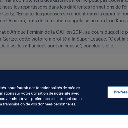
ous les répartissons dans les différentes formations de l'élit
Gertz. "Ensuite, les joueuses se rendent dans la capitale pou
me Oshakati, près de la frontière angolaise au nord, ou Karasb
t d'Afrique Féminin de la CAF en 2014, au cours duquel le p
Gertze, cette victoire a profité à la Super League. "C'est la 
De plus, les affluences sont en hausse.", conclue-t-elle.
ités, pour fournir des fonctionnalités de médias
Préfér
ations sur votre utilisation de notre site avec
pouvez choisir vos préférences en cliquant sur les
la transmission de vos données personnelles.