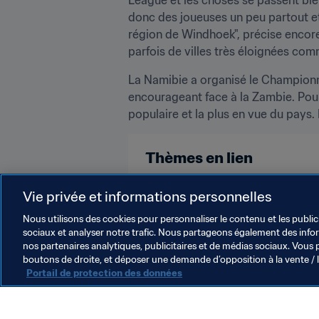
donc des joueuses un peu partout et n
région de Windhoek", précise encore 
parfois de villes très éloignées com
La Namibie a organisé le Championna
encourageant face à la Zambie. Pour 
populaire et la plus en vue du pays. 
Thèmes en lien
Namibia
CAF
Vie privée et informations personnelles
Nous utilisons des cookies pour personnaliser le contenu et les public
sociaux et analyser notre trafic. Nous partageons également des inform
nos partenaires analytiques, publicitaires et de médias sociaux. Vous 
boutons de droite, et déposer une demande d’opposition à la vente / 
Portail de protection des données