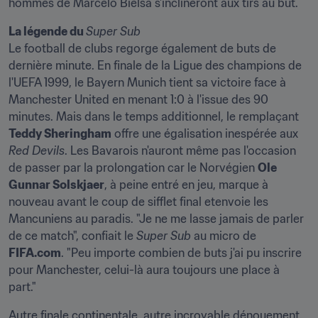
hommes de Marcelo Bielsa s'inclineront aux tirs au but.
La légende du 
Super Sub
Le football de clubs regorge également de buts de 
dernière minute. En finale de la Ligue des champions de 
l'UEFA 1999, le Bayern Munich tient sa victoire face à 
Manchester United en menant 1:0 à l'issue des 90 
minutes. Mais dans le temps additionnel, le remplaçant 
Teddy Sheringham
 offre une égalisation inespérée aux 
Red Devils
. Les Bavarois n'auront même pas l'occasion 
de passer par la prolongation car le Norvégien 
Ole 
Gunnar Solskjaer
, à peine entré en jeu, marque à 
nouveau avant le coup de sifflet final etenvoie les 
Mancuniens au paradis. "Je ne me lasse jamais de parler 
de ce match", confiait le 
Super Sub
 au micro de 
FIFA.com
. "Peu importe combien de buts j'ai pu inscrire 
pour Manchester, celui-là aura toujours une place à 
part."
Autre finale continentale, autre incroyable dénouement.  