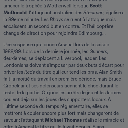
amener le trophée à Motherwell lorsque 
Scott 
McDonald
, l'attaquant australien des 
Steelmen
, égalise à 
la 89ème minute. Les 
Bhoys
 se ruent à l'attaque mais 
encaissent un second but en contre. Et l'hélicoptère 
change de direction pour rejoindre Edimbourg...
Une suspense qu'a connu Arsenal lors de la saison 
1988/89. Lors de la dernière journée, les 
Gunners
, 
deuxièmes, se déplacent à Liverpool, leader. Les 
Londoniens doivent s'imposer par deux buts d'écart pour 
priver les 
Reds
 du titre qui leur tend les bras. Alan Smith 
fait la moitié du travail en première période, mais Bruce 
Grobelaar et ses défenseurs tiennent le choc durant le 
reste de la partie. On joue les arrêts de jeu et les larmes 
coulent déjà sur les joues des supporters locaux. A 
l'ultime seconde du temps réglementaire, elles se 
mettront à couler encore plus fort mais changeront de 
saveur : l'attaquant 
Michael Thomas
 réalise le miracle et 
offre à Arsenal le titre qui le fuyait depuis 18 ans.