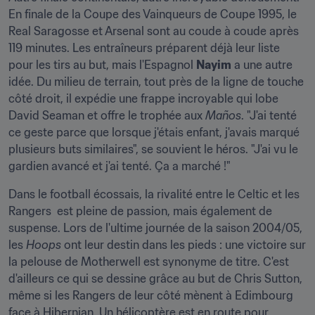
En finale de la Coupe des Vainqueurs de Coupe 1995, le 
Real Saragosse et Arsenal sont au coude à coude après 
119 minutes. Les entraîneurs préparent déjà leur liste 
pour les tirs au but, mais l'Espagnol 
Nayim
 a une autre 
idée. Du milieu de terrain, tout près de la ligne de touche 
côté droit, il expédie une frappe incroyable qui lobe 
David Seaman et offre le trophée aux 
Maños
. "J'ai tenté 
ce geste parce que lorsque j'étais enfant, j'avais marqué 
plusieurs buts similaires", se souvient le héros. "J'ai vu le 
gardien avancé et j'ai tenté. Ça a marché !"
Dans le football écossais, la rivalité entre le Celtic et les 
Rangers  est pleine de passion, mais également de 
suspense. Lors de l'ultime journée de la saison 2004/05, 
les 
Hoops
 ont leur destin dans les pieds : une victoire sur 
la pelouse de Motherwell est synonyme de titre. C'est 
d'ailleurs ce qui se dessine grâce au but de Chris Sutton, 
même si les Rangers de leur côté mènent à Edimbourg 
face à Hibernian. Un hélicoptère est en route pour 