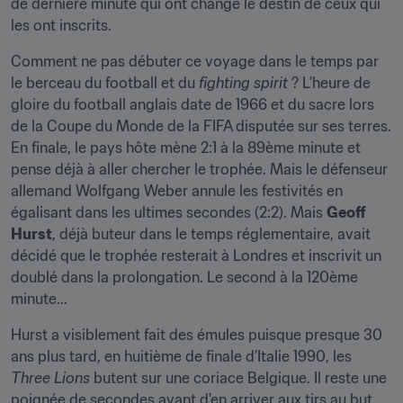
de dernière minute qui ont changé le destin de ceux qui 
les ont inscrits.
Comment ne pas débuter ce voyage dans le temps par 
le berceau du football et du 
fighting spirit
 ? L'heure de 
gloire du football anglais date de 1966 et du sacre lors 
de la Coupe du Monde de la FIFA disputée sur ses terres. 
En finale, le pays hôte mène 2:1 à la 89ème minute et 
pense déjà à aller chercher le trophée. Mais le défenseur 
allemand Wolfgang Weber annule les festivités en 
égalisant dans les ultimes secondes (2:2). Mais 
Geoff 
Hurst
, déjà buteur dans le temps réglementaire, avait 
décidé que le trophée resterait à Londres et inscrivit un 
doublé dans la prolongation. Le second à la 120ème 
minute...
Hurst a visiblement fait des émules puisque presque 30 
ans plus tard, en huitième de finale d'Italie 1990, les 
Three Lions
 butent sur une coriace Belgique. Il reste une 
poignée de secondes avant d'en arriver aux tirs au but. 