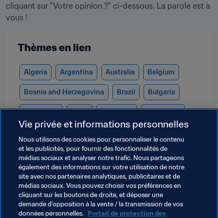
cliquant sur "Votre opinion ?" ci-dessous. La parole est à 
vous !
Thèmes en lien
Algeria
Argentina
Australia
Belgium
Bosnia and Herzegovina
Brazil
Bulgaria
Cameroon
Chile
Colombia
Costa Rica
Vie privée et informations personnelles
Côte d'Ivoire
Croatia
Ecuador
England
Nous utilisons des cookies pour personnaliser le contenu
et les publicités, pour fournir des fonctionnalités de
France
Germany
Ghana
Greece
médias sociaux et analyser notre trafic. Nous partageons
également des informations sur votre utilisation de notre
Honduras
IR Iran
Israel
Italy
Japan
site avec nos partenaires analytiques, publicitaires et de
médias sociaux. Vous pouvez choisir vos préférences en
Korea Republic
Mexico
Netherlands
cliquant sur les boutons de droite, et déposer une
demande d’opposition à la vente / la transmission de vos
Nigeria
Portugal
Russia
Scotland
données personnelles.
Portail de protection des