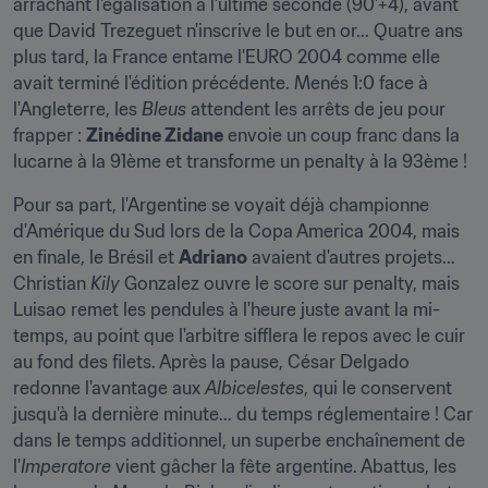
arrachant l'égalisation à l'ultime seconde (90'+4), avant 
que David Trezeguet n'inscrive le but en or... Quatre ans 
plus tard, la France entame l'EURO 2004 comme elle 
avait terminé l'édition précédente. Menés 1:0 face à 
l'Angleterre, les 
Bleus
 attendent les arrêts de jeu pour 
frapper : 
Zinédine Zidane
 envoie un coup franc dans la 
lucarne à la 91ème et transforme un penalty à la 93ème !
Pour sa part, l'Argentine se voyait déjà championne 
d'Amérique du Sud lors de la Copa America 2004, mais 
en finale, le Brésil et 
Adriano
 avaient d'autres projets... 
Christian 
Kily
 Gonzalez ouvre le score sur penalty, mais 
Luisao remet les pendules à l'heure juste avant la mi-
temps, au point que l'arbitre sifflera le repos avec le cuir 
au fond des filets. Après la pause, César Delgado 
redonne l'avantage aux 
Albicelestes
, qui le conservent 
jusqu'à la dernière minute... du temps réglementaire ! Car 
dans le temps additionnel, un superbe enchaînement de 
l'
Imperatore
 vient gâcher la fête argentine. Abattus, les 