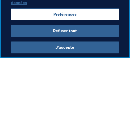
données
Spain
Switzerland
Uruguay
USA
CAF
Préférences
AFC
UEFA
Concacaf
CONMEBOL
Refuser tout
J’accepte
L’action de la FIFA
Visitez également
Juridique
Toutes les infos et 
tous les articles
Système de transfert
Rapports et 
Football féminin
documents
Promotion du football
Fondation FIFA
Innovation