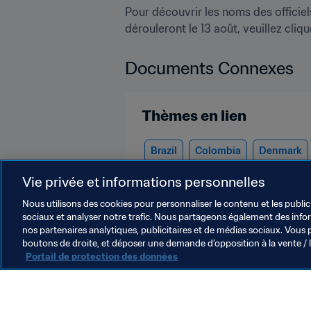
Pour découvrir les noms des officiel
dérouleront le 13 août, veuillez clique
Documents Connexes
Thèmes en lien
Brazil
Colombia
Denmark
Concacaf
CONMEBOL
Vie privée et informations personnelles
Nous utilisons des cookies pour personnaliser le contenu et les public
sociaux et analyser notre trafic. Nous partageons également des inform
nos partenaires analytiques, publicitaires et de médias sociaux. Vous 
boutons de droite, et déposer une demande d’opposition à la vente / 
Portail de protection des données