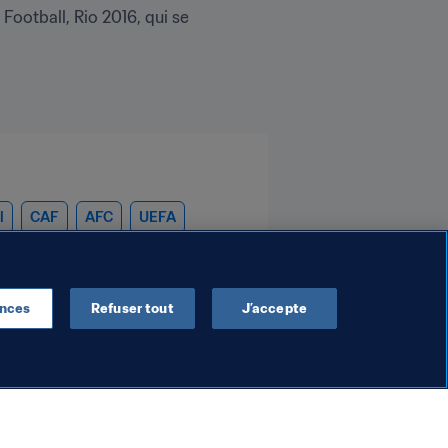
ootball, Rio 2016, qui se 
l
CAF
AFC
UEFA
ences
Refuser tout
J’accepte