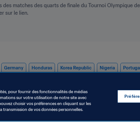
s des matches des quarts de finale du Tournoi Olympique de F
r sur le lien.
Germany
Honduras
Korea Republic
Nigeria
Portuga
ités, pour fournir des fonctionnalités de médias
Préfér
ations sur votre utilisation de notre site avec
pouvez choisir vos préférences en cliquant sur les
la transmission de vos données personnelles.