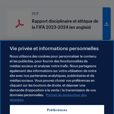
PDF
Rapport disciplinaire et éthique de
la FIFA 2023-2024 (en anglais)
Vie privée et informations personnelles
Nous utilisons des cookies pour personnaliser le contenu
Thèmes en lien
et les publicités, pour fournir des fonctionnalités de
médias sociaux et analyser notre trafic. Nous partageons
également des informations sur votre utilisation de notre
Tribunal Arbitral du Sport
site avec nos partenaires analytiques, publicitaires et de
médias sociaux. Vous pouvez choisir vos préférences en
Organes juridictionnels
Tribunal du Football
cliquant sur les boutons de droite, et déposer une
demande d’opposition à la vente / la transmission de vos
Légal
Organisation
données personnelles.
Portail de protection des
données
Préférences