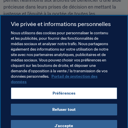
permet néanmoins aux arbitres de bénéficier d’une aide 
précieuse dans leurs prises de décision en mettant la 
justesse et l’équité à la portée de toutes les 
compétitions, quels que soient leurs moyens.
Vie privée et informations personnelles
Nous utilisons des cookies pour personnaliser le contenu
Thèmes en lien
et les publicités, pour fournir des fonctionnalités de
médias sociaux et analyser notre trafic. Nous partageons
également des informations sur votre utilisation de notre
Organisation des compétitions
Innovation
site avec nos partenaires analytiques, publicitaires et de
médias sociaux. Vous pouvez choisir vos préférences en
Arbitrage
Associations Membres
cliquant sur les boutons de droite, et déposer une
demande d’opposition à la vente / la transmission de vos
Organisation
données personnelles.
Portail de protection des
données
Préférences
Refuser tout
Innovation
J’accepte