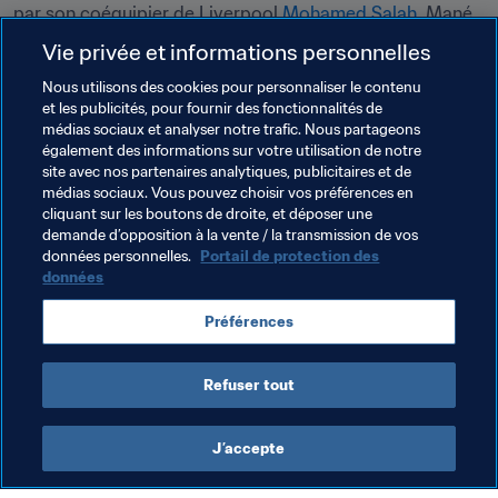
par son coéquipier de Liverpool 
Mohamed Salah
, Mané 
a clamé son ambition personnelle en conférence de 
Vie privée et informations personnelles
presse : "Je vais bosser encore plus ! Je vais tout faire 
Nous utilisons des cookies pour personnaliser le contenu
pour gagner. C’est mon rêve de gamin". Au Sénégal, 
et les publicités, pour fournir des fonctionnalités de
l'ambition d'être le meilleur se cultive... et s'enracine.
médias sociaux et analyser notre trafic. Nous partageons
également des informations sur votre utilisation de notre
site avec nos partenaires analytiques, publicitaires et de
médias sociaux. Vous pouvez choisir vos préférences en
cliquant sur les boutons de droite, et déposer une
demande d’opposition à la vente / la transmission de vos
Thèmes en lien
données personnelles.
Portail de protection des
données
Classement Masculin
Préférences
Classement Mondial FIFA/Coca-Cola
Senegal
Refuser tout
J’accepte