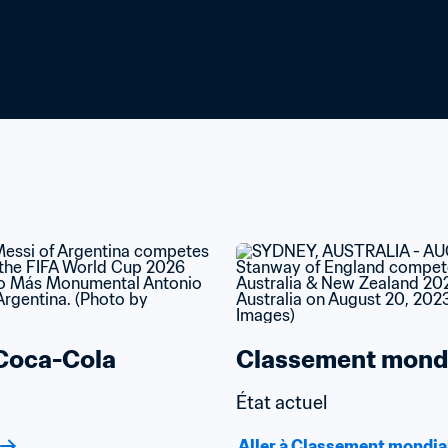
Coca-Cola
Classement mondi
État actuel
Aller à Classement mondia