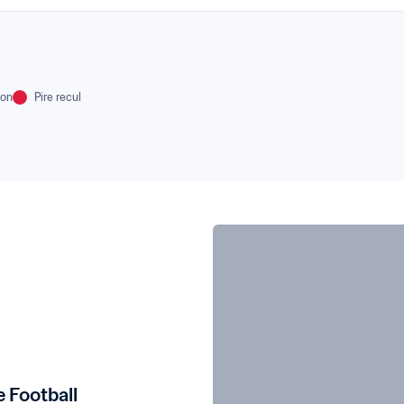
ion
Pire recul
e Football