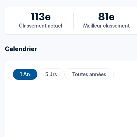
113e
81e
Classement actuel
Meilleur classement
Calendrier
1 An
5 Jrs
Toutes années