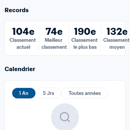
Records
104e
74e
190e
132e
Classement 
Meilleur 
Classement 
Classement 
actuel
classement
le plus bas
moyen
Calendrier
1 An
5 Jrs
Toutes années