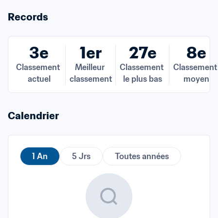
Records
3e
1er
27e
8e
Classement 
Meilleur 
Classement 
Classement 
actuel
classement
le plus bas
moyen
Calendrier
1 An
5 Jrs
Toutes années