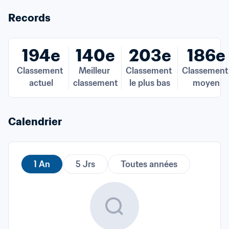
Records
194e
140e
203e
186e
Classement 
Meilleur 
Classement 
Classement 
actuel
classement
le plus bas
moyen
Calendrier
1 An
5 Jrs
Toutes années