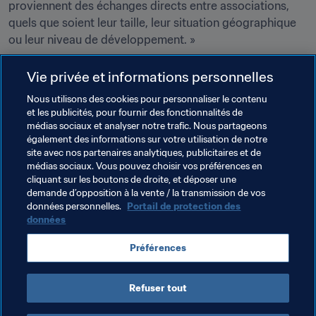
proviennent des échanges directs entre associations, 
quels que soient leur taille, leur situation géographique 
ou leur niveau de développement. »
Vie privée et informations personnelles
Thèmes en lien
Nous utilisons des cookies pour personnaliser le contenu
et les publicités, pour fournir des fonctionnalités de
Football Unites the World
médias sociaux et analyser notre trafic. Nous partageons
également des informations sur votre utilisation de notre
Associations Membres
Organisation
site avec nos partenaires analytiques, publicitaires et de
médias sociaux. Vous pouvez choisir vos préférences en
Coupe du Monde de la FIFA 2026™
Cabo Verde
cliquant sur les boutons de droite, et déposer une
demande d’opposition à la vente / la transmission de vos
CAF
Brazil
CONMEBOL
données personnelles.
Portail de protection des
données
Préférences
Refuser tout