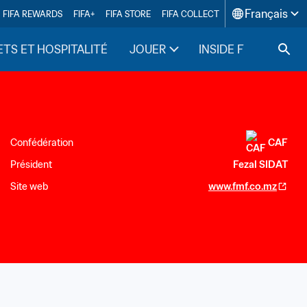
Français
FIFA REWARDS
FIFA+
FIFA STORE
FIFA COLLECT
ETS ET HOSPITALITÉ
JOUER
INSIDE FIFA
Confédération
CAF
Président
Fezal SIDAT
Site web
www.fmf.co.mz