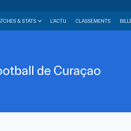
TCHES & STATS
L'ACTU
CLASSEMENTS
BILL
ootball de Curaçao