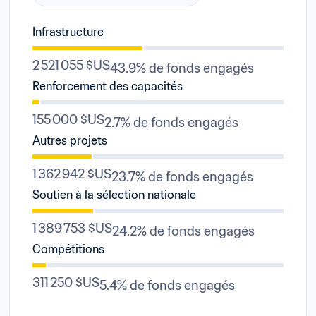
Infrastructure
2 521 055 $US
43.9% de fonds engagés
Renforcement des capacités
155 000 $US
2.7% de fonds engagés
Autres projets
1 362 942 $US
23.7% de fonds engagés
Soutien à la sélection nationale
1 389 753 $US
24.2% de fonds engagés
Compétitions
311 250 $US
5.4% de fonds engagés