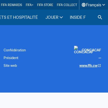
Français
FIFA REWARDS
FIFA+
FIFA STORE
FIFA COLLECT
ETS ET HOSPITALITÉ
JOUER
INSIDE FIFA
Confédération
CONCACAF
Président
—
Site web
www.ffk.cw