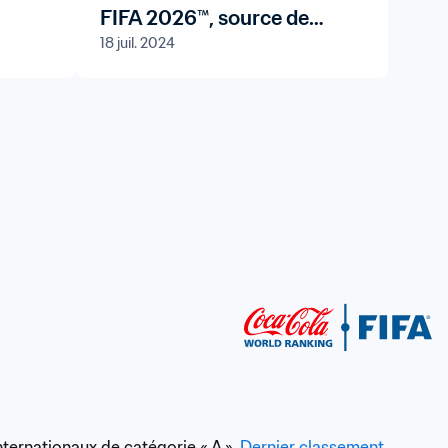
FIFA 2026™, source de
18 juil. 2024
motivation pour l’Océanie
ernationaux de catégorie « A ». 
Dernier classement 