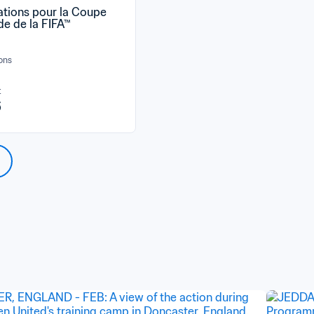
ations pour la Coupe 
e de la FIFA™
ions
t
6