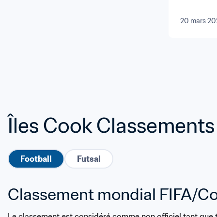
20 mars 20
Îles Cook Classements
Football
Futsal
Classement mondial FIFA/C
Le classement est considéré comme non officiel tant que 