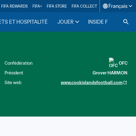
Français
FIFA REWARDS
FIFA+
FIFA STORE
FIFA COLLECT
ETS ET HOSPITALITÉ
JOUER
INSIDE FIFA
Confédération
OFC
Président
Grover HARMON
Site web
www.cookislandsfootball.com