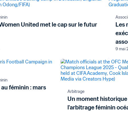
minin
Associ
Women United met le cap sur le futur
Les 
exécu
asso
6
9 mai 
minin
au féminin : mars
Arbitrage
Un moment historique
l'arbitrage féminin océ