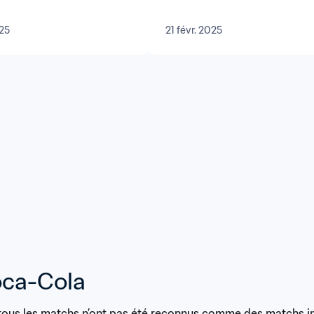
25
21 févr. 2025
oca-Cola
tous les matchs n’ont pas été reconnus comme des matchs int