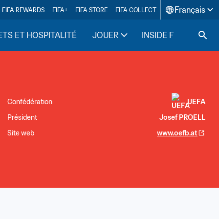
Français
FIFA REWARDS
FIFA+
FIFA STORE
FIFA COLLECT
ETS ET HOSPITALITÉ
JOUER
INSIDE FIFA
Confédération
UEFA
Président
Josef PROELL
Site web
www.oefb.at