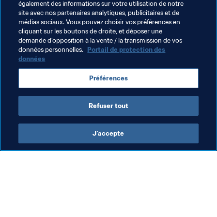
Thèmes en lien
également des informations sur votre utilisation de notre
site avec nos partenaires analytiques, publicitaires et de
médias sociaux. Vous pouvez choisir vos préférences en
Faire progresser le football
FIFA Forward
cliquant sur les boutons de droite, et déposer une
demande d’opposition à la vente / la transmission de vos
Organisation
données personnelles.
Portail de protection des
données
Coupe du Monde de la FIFA, Qatar 2022
Poland
Préférences
UEFA
Refuser tout
J’accepte
L’action de la FIFA
Visitez également
Juridique
Toutes les infos et 