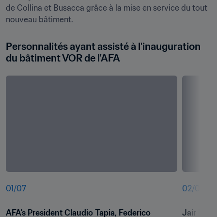
de Collina et Busacca grâce à la mise en service du tout 
nouveau bâtiment.
Personnalités ayant assisté à l'inauguration 
du bâtiment VOR de l'AFA
01
/
07
02
/
07
AFA's President Claudio Tapia, Federico 
Jair Bert