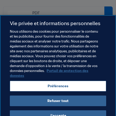
PDF
Exigences du Programme d'Aide
Vie privée et informations personnelles
et Approbation de la Mise en
Nous utilisons des cookies pour personnaliser le contenu
Oeuvre de la VAR
et les publicités, pour fournir des fonctionnalités de
médias sociaux et analyser notre trafic. Nous partageons
également des informations sur votre utilisation de notre
site avec nos partenaires analytiques, publicitaires et de
Thèmes en lien
médias sociaux. Vous pouvez choisir vos préférences en
cliquant sur les boutons de droite, et déposer une
demande d’opposition à la vente / la transmission de vos
Faire progresser le football
FIFA Forward
données personnelles.
Portail de protection des
données
Arbitrage
Organisation
Argentina
Préférences
CONMEBOL
Refuser tout
J’accepte