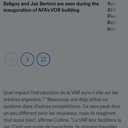
Beligoy and Jair Bertoni are seen during the 
Associati
inauguration of AFA's VOR building
AFA’s Nat
Pierluigi 
Referees 
inaugurat
Quel impact l'introduction de la VAR aura-t-elle sur les 
arbitres argentins ? "Beaucoup ont déjà utilisé ce 
système dans d'autres compétitions. Ce sera peut-être 
un peu différent pour les nouveaux, mais ils réagiront 
tout aussi bien", affirme Collina. "La VAR leur facilitera la 
vie. C'est une sorte de parachute. Ils doivent travailler 