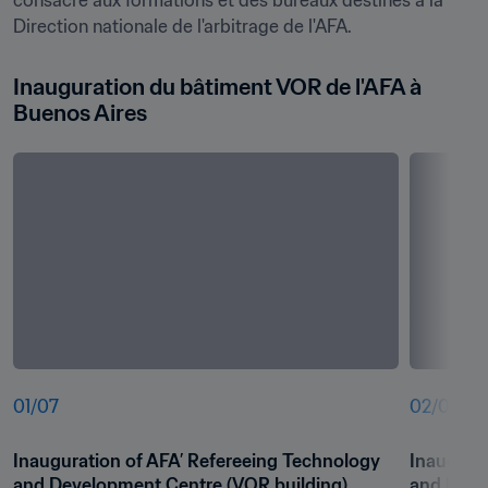
consacré aux formations et des bureaux destinés à la 
Direction nationale de l'arbitrage de l'AFA.
Inauguration du bâtiment VOR de l'AFA à 
Buenos Aires
01
/
07
02
/
07
Inauguration of AFA’ Refereeing Technology 
Inaugurat
and Development Centre (VOR building)
and Deve