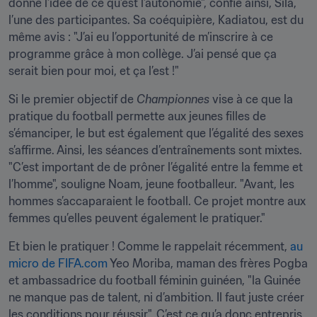
donné l’idée de ce qu’est l’autonomie", confie ainsi, Sila, 
l’une des participantes. Sa coéquipière, Kadiatou, est du 
même avis : "J’ai eu l’opportunité de m’inscrire à ce 
programme grâce à mon collège. J’ai pensé que ça 
serait bien pour moi, et ça l’est !" 
Si le premier objectif de 
Championnes
 vise à ce que la 
pratique du football permette aux jeunes filles de 
s’émanciper, le but est également que l’égalité des sexes 
s’affirme. Ainsi, les séances d’entraînements sont mixtes. 
"C’est important de de prôner l’égalité entre la femme et 
l’homme", souligne Noam, jeune footballeur. "Avant, les 
hommes s’accaparaient le football. Ce projet montre aux 
femmes qu’elles peuvent également le pratiquer." 
Et bien le pratiquer ! Comme le rappelait récemment, 
au 
micro de FIFA.com
Yeo Moriba, maman des frères Pogba 
et ambassadrice du football féminin guinéen, "la Guinée 
ne manque pas de talent, ni d’ambition. Il faut juste créer 
les conditions pour réussir". C’est ce qu’a donc entrepris 