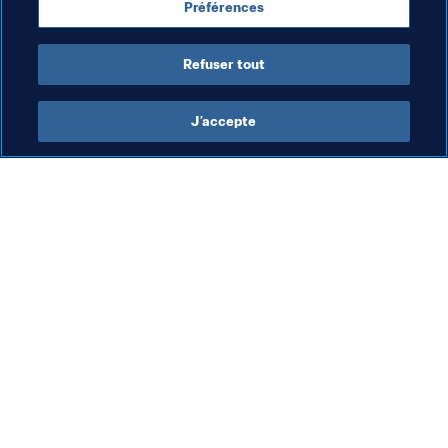
Préférences
UEFA
Slovenia
Refuser tout
J’accepte
L’action de la FIFA
Visitez également
Juridique
Toutes les infos et 
tous les articles
Système de transfert
Rapports et 
Football féminin
documents
Promotion du football
Fondation FIFA
Innovation
FIFA Museum
Développement des talents
Emplois & Carrières