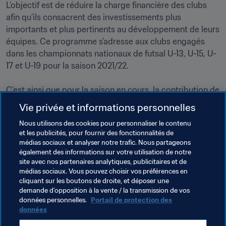
L’objectif est de réduire la charge financière des clubs 
afin qu’ils consacrent des investissements plus 
importants et plus pertinents au développement de leurs 
équipes. Ce programme s’adresse aux clubs engagés 
dans les championnats nationaux de futsal U-13, U-15, U-
17 et U-19 pour la saison 2021/22.

C’est ainsi que pour la saison en cours, la contribution de 
la FIFA qui a été approuvée en faveur du futsal slovène 
Vie privée et informations personnelles
avoisine les 85 000 dollars. C’est la quatrième fois que 
Nous utilisons des cookies pour personnaliser le contenu
ce projet est financé par l’intermédiaire du programme 
et les publicités, pour fournir des fonctionnalités de
Forward de la FIFA, pour un total de 962 492 dollars si 
médias sociaux et analyser notre trafic. Nous partageons
l’on comptabilise également les contributions destinées 
également des informations sur votre utilisation de notre
au football de jeunes et au football féminin.
site avec nos partenaires analytiques, publicitaires et de
médias sociaux. Vous pouvez choisir vos préférences en
cliquant sur les boutons de droite, et déposer une
demande d’opposition à la vente / la transmission de vos
Thèmes en lien
données personnelles.
Portail de protection des
données
FIFA Forward
Organisation
Netherlands