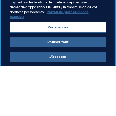
cliquant sur les boutons de droite, et déposer une
demande d’opposition à la vente / la transmission de vos
FIFA Forward
Organisation
données personnelles.
Portail de protection des
données
Préférences
Refuser tout
FIFA Forward
J’accepte
FIFA Forward
FIF
Programme FIFA Forward
Le
le
fo
31 
pa
3.