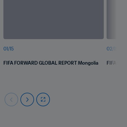
01
/
15
02
/
15
FIFA FORWARD GLOBAL REPORT Mongolia
FIFA FO