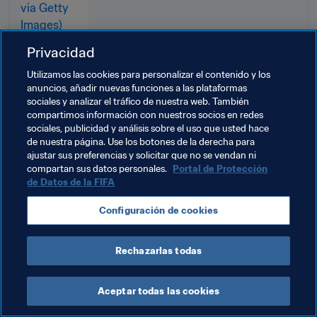
Privacidad
Utilizamos las cookies para personalizar el contenido y los
anuncios, añadir nuevas funciones a las plataformas
Temas relacionados
sociales y analizar el tráfico de nuestra web. También
compartimos información con nuestros socios en redes
sociales, publicidad y análisis sobre el uso que usted hace
Organización de torneos
Fútbol Femenino
de nuestra página. Use los botones de la derecha para
ajustar sus preferencias y solicitar que no se vendan ni
Comercial
England
UEFA
compartan sus datos personales.
Portal de Protección
de Datos de la FIFA
Configuración de cookies
Rechazarlas todas
Fútbol femenino
Aceptar todas las cookies