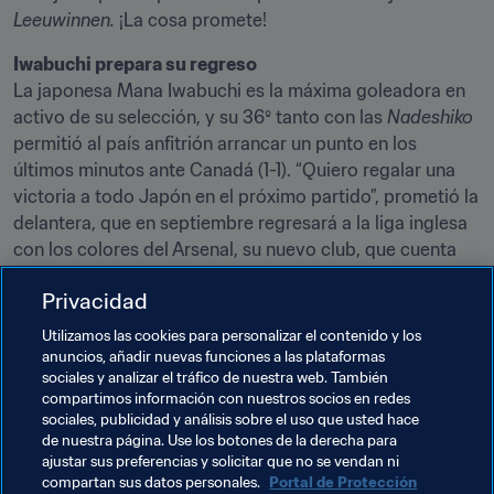
Leeuwinnen. 
¡La cosa promete!
La japonesa Mana Iwabuchi es la máxima goleadora en 
activo de su selección, y su 36º tanto con las 
Nadeshiko
permitió al país anfitrión arrancar un punto en los 
últimos minutos ante Canadá (1-1). “Quiero regalar una 
victoria a todo Japón en el próximo partido”, prometió la 
delantera, que en septiembre regresará a la liga inglesa 
con los colores del Arsenal, su nuevo club, que cuenta 
con 4 de sus jugadoras en la selección británica. Sin 
Privacidad
duda, Iwabuchi querrá demostrar a sus futuras 
compañeras de equipo hasta qué punto fue acertado su 
Utilizamos las cookies para personalizar el contenido y los
fichaje por parte de las 
Gunners
. 
anuncios, añadir nuevas funciones a las plataformas
sociales y analizar el tráfico de nuestra web. También
compartimos información con nuestros socios en redes
Temas relacionados
sociales, publicidad y análisis sobre el uso que usted hace
de nuestra página. Use los botones de la derecha para
ajustar sus preferencias y solicitar que no se vendan ni
Brazil
CONMEBOL
USA
Concacaf
compartan sus datos personales.
Portal de Protección