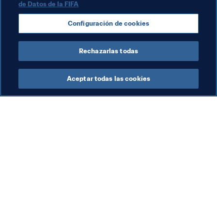
de Datos de la FIFA
UEFA
Chile
Sweden
Netherlands
Configuración de cookies
Zambia
CAF
Canada
Rechazarlas todas
Aceptar todas las cookies
La labor de la FIFA
Visite también
Legal
Todos los temas y las 
noticias relacionadas con 
Sistema de traspasos
FIFA
Fútbol femenino
Reportes y documentos
Promoción del fútbol
Fundación FIFA
Innovación