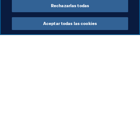
Rechazarlas todas
Aceptar todas las cookies
La labor de la FIFA
Visite también
Legal
Todos los temas y las 
noticias relacionadas con 
Sistema de traspasos
FIFA
Fútbol femenino
Reportes y documentos
Promoción del fútbol
Fundación FIFA
Innovación
FIFA Museum
Desarrollo del talento
Trabaja con nosotros
Organización de los 
torneos