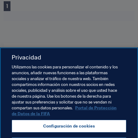
1
Temas relacionados
Privacidad
Utilizamos las cookies para personalizar el contenido y los
Copa Árabe de la FIFA 2021™
Saudi Arabia
anuncios, añadir nuevas funciones a las plataformas
sociales y analizar el tráfico de nuestra web. También
Qatar
Tunisia
Morocco
Algeria
compartimos información con nuestros socios en redes
sociales, publicidad y análisis sobre el uso que usted hace
United Arab Emirates
Libya
Comoros
Iraq
de nuestra página. Use los botones de la derecha para
ajustar sus preferencias y solicitar que no se vendan ni
Palestine
Yemen
Jordan
Syria
Djibouti
compartan sus datos personales.
Portal de Protección
de Datos de la FIFA
Somalia
Sudan
South Sudan
Mauritania
Configuración de cookies
Lebanon
Baréin
Kuwait
Oman
Egypt