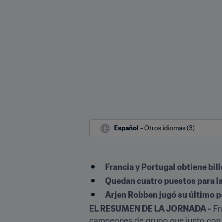
Español
 - Otros idiomas (3)
Francia y Portugal obtiene bill
Quedan cuatro puestos para la
Arjen Robben jugó su último p
EL RESUMEN DE LA JORNADA -
 Fr
campeones de grupo que junto con Ru