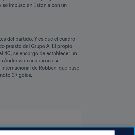
y se impuso en Estonia con un 
es del partido. Y es que el cuadro 
do puesto del Grupo A. El propio 
l 40’, se encargó de establecer un 
an Andersson acabaron así 
o internacional de Robben, que puso 
anotó 37 goles.