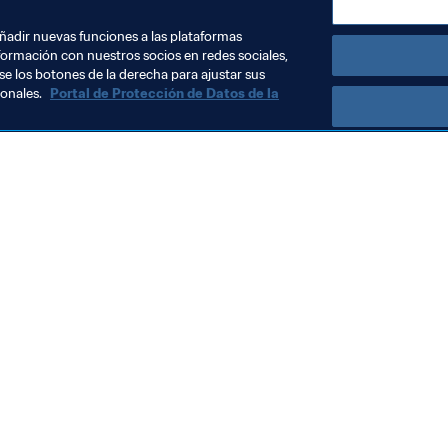
Switzerland
UEFA
añadir nuevas funciones a las plataformas
formación con nuestros socios en redes sociales,
se los botones de la derecha para ajustar sus
sonales.
Portal de Protección de Datos de la
Visite también
Todos los temas y las noticias relacionadas con FIFA
Reportes y documentos
Fundación FIFA
FIFA Museum
Trabaja con nosotros