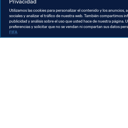
France
Portugal
Sweden
Privacidad
Utilizamos las cookies para personalizar el contenido y los anuncios, 
sociales y analizar el tráfico de nuestra web. También compartimos in
publicidad y análisis sobre el uso que usted hace de nuestra página. U
preferencias y solicitar que no se vendan ni compartan sus datos per
FIFA
La labor de la FIFA
Legal
Sistema de traspasos
Fútbol femenino
Promoción del fútbol
Innovación
Desarrollo del talento
Organización de los torneos