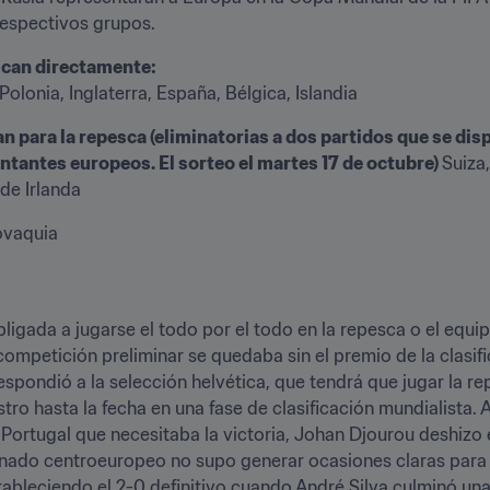
respectivos grupos.
ican directamente:
Polonia, Inglaterra, España, Bélgica, Islandia
n para la repesca (eliminatorias a dos partidos que se dis
ntantes europeos. El sorteo el martes 17 de octubre) 
Suiza,
 de Irlanda
ovaquia
igada a jugarse el todo por el todo en la repesca o el equi
ompetición preliminar se quedaba sin el premio de la clasific
rrespondió a la selección helvética, que tendrá que jugar la
ro hasta la fecha en una fase de clasificación mundialista. 
 Portugal que necesitaba la victoria, Johan Djourou deshizo 
nado centroeuropeo no supo generar ocasiones claras para e
leciendo el 2-0 definitivo cuando André Silva culminó una 