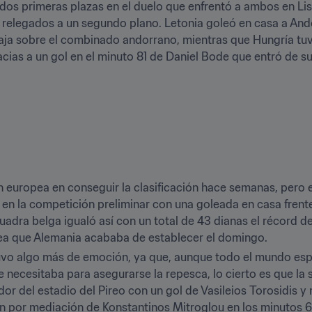
 dos primeras plazas en el duelo que enfrentó a ambos en Lis
elegados a un segundo plano. Letonia goleó en casa a Andorr
aja sobre el combinado andorrano, mientras que Hungría tu
acias a un gol en el minuto 81 de Daniel Bode que entró de s
ón europea en conseguir la clasificación hace semanas, pero 
n en la competición preliminar con una goleada en casa frent
uadra belga igualó así con un total de 43 dianas el récord d
pea que Alemania acababa de establecer el domingo.
tuvo algo más de emoción, ya que, aunque todo el mundo esp
ue necesitaba para asegurarse la repesca, lo cierto es que la
r del estadio del Pireo con un gol de Vasileios Torosidis y 
on por mediación de Konstantinos Mitroglou en los minutos 61 y