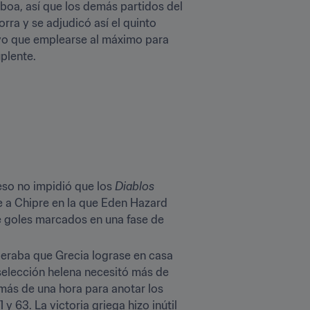
boa, así que los demás partidos del 
a y se adjudicó así el quinto 
vo que emplearse al máximo para 
uplente.
eso no impidió que los 
Diablos 
e a Chipre en la que Eden Hazard 
e goles marcados en una fase de 
eraba que Grecia lograse en casa 
 selección helena necesitó más de 
más de una hora para anotar los 
 63. La victoria griega hizo inútil 